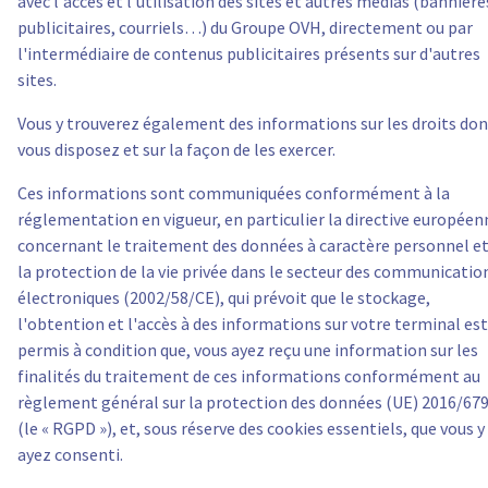
avec l'accès et l'utilisation des sites et autres médias (bannière
publicitaires, courriels…) du Groupe OVH, directement ou par
l'intermédiaire de contenus publicitaires présents sur d'autres
Italie
sites.
Pays-Bas
Vous y trouverez également des informations sur les droits do
vous disposez et sur la façon de les exercer.
Pologne
Ces informations sont communiquées conformément à la
réglementation en vigueur, en particulier la directive européen
Portugal
concernant le traitement des données à caractère personnel e
la protection de la vie privée dans le secteur des communicatio
Maroc
électroniques (2002/58/CE), qui prévoit que le stockage,
l'obtention et l'accès à des informations sur votre terminal est
Sénégal
permis à condition que, vous ayez reçu une information sur les
finalités du traitement de ces informations conformément au
Tunisie
règlement général sur la protection des données (UE) 2016/67
(le « RGPD »), et, sous réserve des cookies essentiels, que vous y
Canada (en)
ayez consenti.