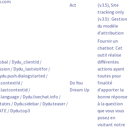
ck.com
Act
(v.3.5), Site
tracking only
(v.3.5) : Gestion
du modèle
d'attribution
Fournir un
chatbot. Cet
outil réalise
bal / Dydu_clientId /
différentes
ion / Dydu_lastvisitfor /
actions ayant
ydu.push.dialogstarted /
toutes pour
contextId /
Do You
finalité
astcontextid /
Dream Up
d'apporter la
anguage / Dydu.livechat.info /
bonne réponse
tates / Dydu.sidebar / Dydu.teaser /
à la question
TE / Dydu.top3
que vous vous
posez en
visitant notre