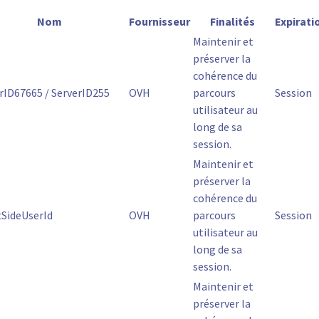
Nom
Fournisseur
Finalités
Expirati
Maintenir et
préserver la
cohérence du
rID67665 / ServerID255
OVH
parcours
Session
utilisateur au
long de sa
session.
Maintenir et
préserver la
cohérence du
tSideUserId
OVH
parcours
Session
utilisateur au
long de sa
session.
Maintenir et
préserver la