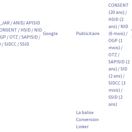
CONSENT
(20 ans) /
HSID (2
_JAR / ANID/ APISID
ans) / NID
CONSENT / HSID / NID
Google
Publicitaire
(6 mois) /
GP / OTZ / SAPISID /
OGP (1
 / SIDCC / SSID
mois) /
OTZ /
SAPISID (2
ans) / SID
(2 ans) /
SIDCC (3
mois) /
SSID (2
ans)
La balise
Conversion
Linker