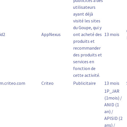
publicités à des
utilisateurs
ayant déjà
visité les sites
du Goupe, qui y
id2
AppNexus
ont acheté des
13 mois
produits et
recommander
des produits et
services en
fonction de
cette activité.
m.criteo.com
Criteo
Publicitaire
13 mois
1P_JAR
(1mois) /
ANID (1
an) /
APISID (2
ans) /