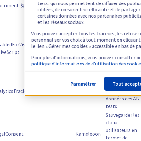
tiers : qui nous permettent de diffuser des public
eriment-${experimentId}
Kameleoon
de variante
ciblées, de mesurer leur efficacité et de partager
dans le cadre
certaines données avec nos partenaires publicit
des tests
et les réseaux sociaux.
Permet aux
Vous pouvez accepter tous les traceurs, les refuser
équipes projets
personnaliser vos choix à tout moment en cliquant
bledForVisit /
OVH de gérer
le lien « Gérer mes cookies » accessible en bas de pa
Kameleoon
iveScript
les tests pour
Pour plus d’informations, vous pouvez consulter n
la visite en
politique d'informations de d'utilisation des cookie
cours
Remonter de
manière
Paramétrer
Tout accept
lyticsTrackingTimes
Kameleoon
optimisée les
données des AB
tests
Sauvegarder les
choix
utilisateurs en
alConsent
Kameleoon
termes de