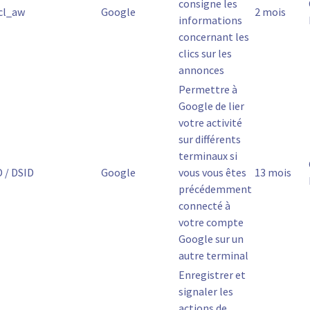
consigne les
cl_aw
Google
2 mois
informations
concernant les
clics sur les
annonces
Permettre à
Google de lier
votre activité
sur différents
terminaux si
D / DSID
Google
vous vous êtes
13 mois
précédemment
connecté à
votre compte
Google sur un
autre terminal
Enregistrer et
signaler les
actions de