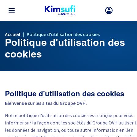
RETOUR AU MENU
Accueil
|
Politique d'utilisation des cookies
Politique d'utilisation des
Le choix du pays et/ou de la région peut modifier certains facteurs te
prix et la disponibilité des produits.
cookies
France
Allemagne
Politique d'utilisation des cookies
Bienvenue sur les sites du Groupe OVH.
Espagne
Notre politique d'utilisation des cookies est conçue pour vous
Royaume-Uni
informer sur la façon dont les sociétés du Groupe OVH utilisent
les données de navigation, ou toute autre information en lien
Irlande