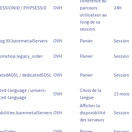
cohérence du
ESSIONID / PHPSESSID
OVH
parcours
24H
utilisateur au
long de sa
session.
og.XX.baremetalServers
OVH
Panier
Session
omshop.legacy_order
OVH
Panier
Session
atedADSL / dedicatedSDSL
OVH
Panier
Session
ted-language / univers-
Choix de la
OVH
13 mois
ted-language
langue
Afficher la
abilities.baremetalServers
OVH
disponibilité
Session
des serveurs
ewOrder
OVH
Panier
Session