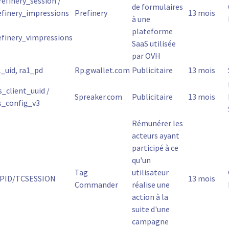
refinery_session /
de formulaires
efinery_impressions
Prefinery
13 mois
à une
plateforme
efinery_vimpressions
SaaS utilisée
par OVH
1_uid, ra1_pd
Rp.gwallet.com
Publicitaire
13 mois
s_client_uuid /
Spreaker.com
Publicitaire
13 mois
s_config_v3
Rémunérer les
acteurs ayant
participé à ce
qu'un
Tag
utilisateur
PID/TCSESSION
13 mois
Commander
réalise une
action à la
suite d'une
campagne