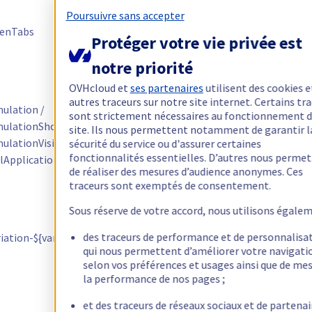
onglets
Poursuivre sans accepter
enTabs
Kameleoon
ouverts pour le
Protéger votre vie privée est
tracking des
notre priorité
A/B tests
Permet aux
OVHcloud et
ses partenaires
utilisent des cookies e
équipes projet
autres traceurs sur notre site internet. Certains tr
ulation /
sont strictement nécessaires au fonctionnement 
OVH de
ulationShortURL /
site. Ils nous permettent notamment de garantir l
Kameleoon
recetter les
lationVisitorData /
sécurité du service ou d'assurer certaines
campagnes
fonctionnalités essentielles. D’autres nous perme
lApplicationCode
avant mise en
de réaliser des mesures d’audience anonymes. Ces
ligne
traceurs sont exemptés de consentement.
Gestion de
Sous réserve de votre accord, nous utilisons égalem
l'assignation
des traceurs de performance et de personnalisat
ation-${variationId}
Kameleoon
de variante
qui nous permettent d’améliorer votre navigati
dans le cadre
selon vos préférences et usages ainsi que de me
des tests
la performance de nos pages ;
Gestion de
et des traceurs de réseaux sociaux et de partenai
l'assignation