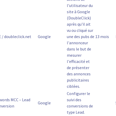
l'utilisateur du
site à Google
(DoubleClick)
après qu'il ait
vu ou cliqué sur
 / doubleclick.net
Google
une des pubs de
13 mois
l'annonceur
dans le but de
mesurer
l'efficacité et
de présenter
des annonces
publicitaires
ciblées.
Configurer le
words MCC – Lead
suivi des
Google
nversion
conversions de
type Lead.