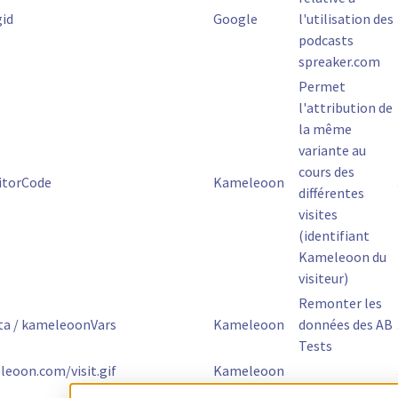
gid
Google
l'utilisation des
podcasts
spreaker.com
Permet
l'attribution de
la même
variante au
cours des
itorCode
Kameleoon
différentes
visites
(identifiant
Kameleoon du
visiteur)
Remonter les
a / kameleoonVars
Kameleoon
données des AB
Tests
leoon.com/visit.gif
Kameleoon
Gestion des