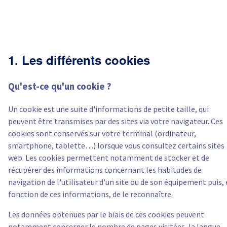
Canada (fr)
América Latina
1. Les différents cookies
Australia
Qu'est-ce qu'un cookie ?
Singapore
Un cookie est une suite d'informations de petite taille, qui
India
peuvent être transmises par des sites via votre navigateur. Ces
cookies sont conservés sur votre terminal (ordinateur,
Asia
smartphone, tablette…) lorsque vous consultez certains sites
web. Les cookies permettent notamment de stocker et de
World
récupérer des informations concernant les habitudes de
navigation de l'utilisateur d'un site ou de son équipement puis,
fonction de ces informations, de le reconnaître.
Les données obtenues par le biais de ces cookies peuvent
notamment concerner le nombre de pages visitées, la langue