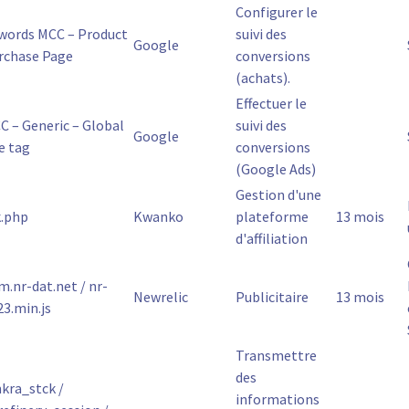
Configurer le
words MCC – Product
suivi des
Google
rchase Page
conversions
(achats).
Effectuer le
C – Generic – Global
suivi des
Google
e tag
conversions
(Google Ads)
Gestion d'une
k.php
Kwanko
plateforme
13 mois
d'affiliation
m.nr-dat.net / nr-
Newrelic
Publicitaire
13 mois
23.min.js
Transmettre
des
kra_stck /
informations