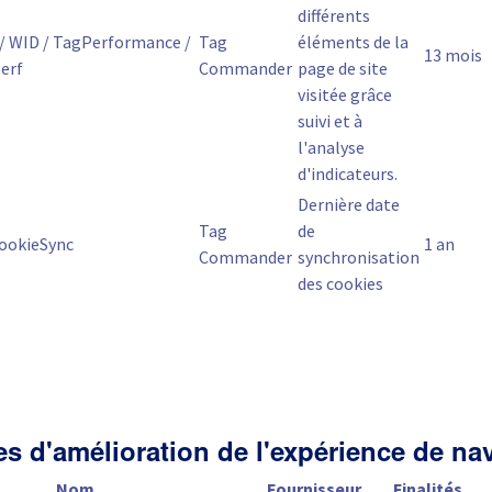
différents
/ WID / TagPerformance /
Tag
éléments de la
13 mois
erf
Commander
page de site
visitée grâce
suivi et à
l'analyse
d'indicateurs.
Dernière date
Tag
de
ookieSync
1 an
Commander
synchronisation
des cookies
es d'amélioration de l'expérience de na
Nom
Fournisseur
Finalités