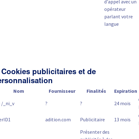
d'appel avec un
opérateur
parlant votre
langue
 Cookies publicitaires et de
ersonnalisation
Nom
Fournisseur
Finalités
Expiration
 /_ni_v
?
?
24 mois
erID1
adition.com
Publicitaire
13 mois
Présenter des