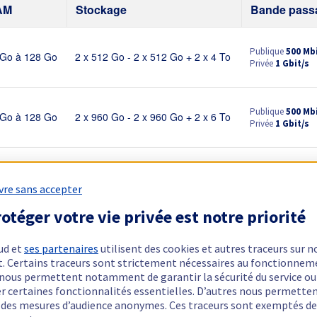
AM
Stockage
Bande pass
Publique
500 Mb
 Go à 128 Go
2 x 512 Go - 2 x 512 Go + 2 x 4 To
Privée
1 Gbit/s
Publique
500 Mb
 Go à 128 Go
2 x 960 Go - 2 x 960 Go + 2 x 6 To
Privée
1 Gbit/s
Publique
500 Mb
 Go à 384 Go
2 x 960 Go - 3 x 4 To
Privée
1 Gbit/s
vre sans accepter
otéger votre vie privée est notre priorité
ud et
ses partenaires
utilisent des cookies et autres traceurs sur n
geantes.
Découvrir la gamme RISE →
t. Certains traceurs sont strictement nécessaires au fonctionnem
ls nous permettent notamment de garantir la sécurité du service ou
RAM
Stockage
Bande passan
er certaines fonctionnalités essentielles. D’autres nous permette
r des mesures d’audience anonymes. Ces traceurs sont exemptés de