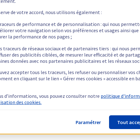
tement.
Publique
1 Gbit/s
2 x 512 Go - 4 x 3,84
32 Go à 128 Go
Privée
1 Gbit/s
serve de votre accord, nous utilisons également :
To
traceurs de performance et de personnalisation : qui nous permet
éliorer votre navigation selon vos préférences et usages ainsi que
Publique
1 Gbit/s
2 x 512 Go - 4 x 3,84
32 Go à 128 Go
rer la performance de nos pages ;
Privée
1 Gbit/s - 2 
To
s traceurs de réseaux sociaux et de partenaires tiers : qui nous pe
ffuser des publicités ciblées, de mesurer leur efficacité et de parta
Publique
1 Gbit/s
128 Go à 1024
2 x 960 Go - 4 x 3,84
ines données avec nos partenaires publicitaires et les réseaux soc
Privée
1 Gbit/s - 2 
Go
To
vez accepter tous les traceurs, les refuser ou personnaliser vos c
ment en cliquant sur le lien « Gérer mes cookies » accessible en b
us d’informations, vous pouvez consulter notre
politique d'infor
lisation des cookies.
Paramétrer
Tout acce