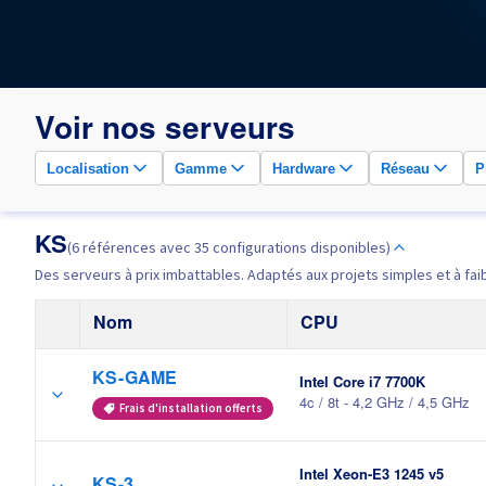
Voir nos serveurs
Localisation
Gamme
Hardware
Réseau
P
KS
(6 références avec 35 configurations disponibles)
Des serveurs à prix imbattables. Adaptés aux projets simples et à fai
Nom
CPU
KS-GAME
Intel Core i7 7700K
4c / 8t - 4,2 GHz / 4,5 GHz
Frais d'installation offerts
Intel Xeon-E3 1245 v5