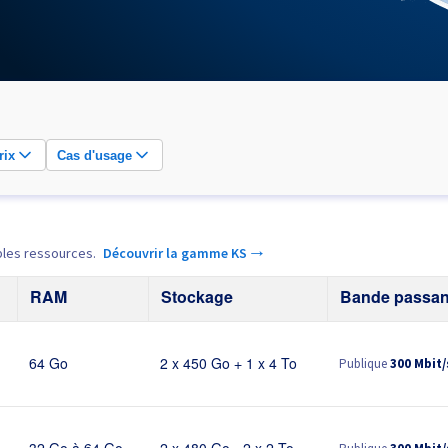
rix
Cas d'usage
bles ressources.
Découvrir la gamme KS →
RAM
Stockage
Bande passan
Publique
300 Mbit/
64 Go
2 x 450 Go + 1 x 4 To