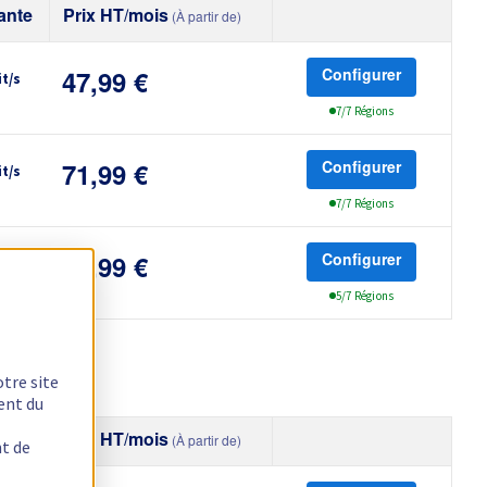
ante
Prix HT/mois
(À partir de)
Configurer
it/s
47,99 €
7/7 Régions
Configurer
it/s
71,99 €
7/7 Régions
Configurer
it/s
99,99 €
5/7 Régions
otre site
ent du
te
Prix HT/mois
nt de
(À partir de)