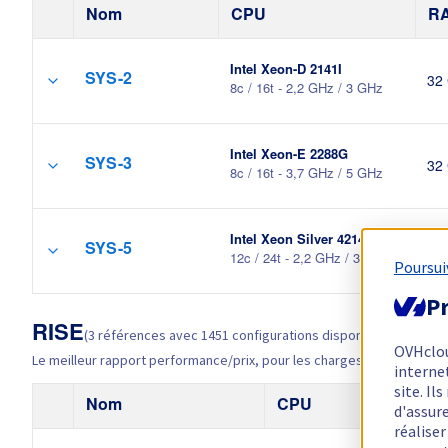
Nom
CPU
R
Intel Xeon-D 2141I
SYS-2
32
8c / 16t - 2,2 GHz / 3 GHz
Intel Xeon-E 2288G
SYS-3
32
8c / 16t - 3,7 GHz / 5 GHz
Intel Xeon Silver 4214R
SYS-5
96
12c / 24t - 2,2 GHz / 3,5 GHz
Poursui
Pr
RISE
(3 références avec 1451 configurations disponibles)
OVHclo
Le meilleur rapport performance/prix, pour les charges de travail exi
interne
site. I
Nom
CPU
d'assur
réalise