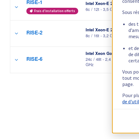
consen
RISE-1
Intel Xeon-E 2386G
6c / 12t - 3,5 GHz / 4,7 GHz
Frais d'installation offerts
Sous ré
des 
d’am
Intel Xeon-E 2388G
RISE-2
mesu
8c / 16t - 3,2 GHz / 4,6 GHz
et de
de di
Intel Xeon Gold 6312U
RISE-6
certa
24c / 48t - 2,4 GHz / 3,6
GHz
Vous pou
tout mo
page.
Pour pl
de d'uti