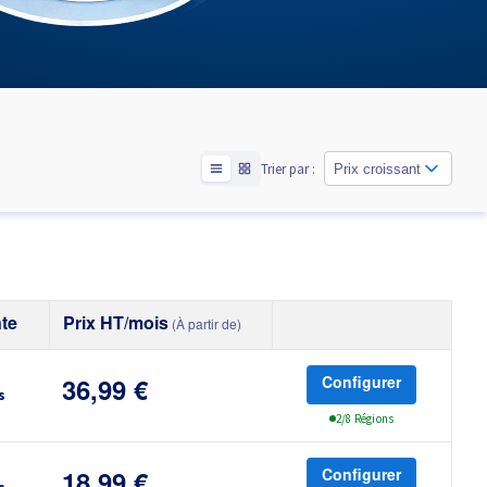
Trier par :
Prix croissant
te
Prix HT/mois
(À partir de)
Configurer
36,99 €
s
2/8 Régions
Configurer