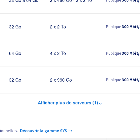
Publique
300 Mbit/
32 Go à 64 Go
2 x 480 Go - 2 x 2 To
Publique
300 Mbit/
32 Go
2 x 2 To
Publique
300 Mbit/
64 Go
4 x 2 To
Publique
300 Mbit/
32 Go
2 x 960 Go
Afficher plus de serveurs (1)
ionnelles.
Découvrir la gamme SYS →