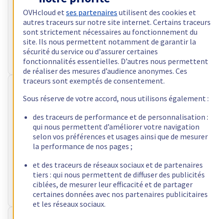
Configurer
OVHcloud et
ses partenaires
utilisent des cookies et
Processeur
AMD Ryzen 5 5600X
autres traceurs sur notre site internet. Certains traceurs
6
c /
12
t –
3,7
GHz
sont strictement nécessaires au fonctionnement du
RAM
32 Go à 64 Go
site. Ils nous permettent notamment de garantir la
Stockage
2 x 512 Go
sécurité du service ou d'assurer certaines
fonctionnalités essentielles. D’autres nous permettent
Bande passante publique
3 Gbit/s
de réaliser des mesures d’audience anonymes. Ces
traceurs sont exemptés de consentement.
RISE-GAME-2
Frais d'installation offerts
Sous réserve de votre accord, nous utilisons également :
70 000,00 CFA
des traceurs de performance et de personnalisation :
TTC/mois
qui nous permettent d’améliorer votre navigation
Configurer
selon vos préférences et usages ainsi que de mesurer
la performance de nos pages ;
Processeur
AMD Ryzen 7 5800X
8
c /
16
t –
3,8
GHz
et des traceurs de réseaux sociaux et de partenaires
RAM
64 Go à 128 Go
tiers : qui nous permettent de diffuser des publicités
Stockage
2 x 960 Go
ciblées, de mesurer leur efficacité et de partager
Bande passante publique
3 Gbit/s
certaines données avec nos partenaires publicitaires
et les réseaux sociaux.