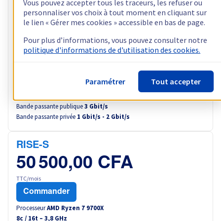
RISE-3
Vous pouvez accepter tous les traceurs, les refuser ou
Frais d'installation offerts
personnaliser vos choix à tout moment en cliquant sur
71 500,00 CFA
le lien « Gérer mes cookies » accessible en bas de page.
TTC/mois
Pour plus d’informations, vous pouvez consulter notre
Configurer
politique d'informations de d'utilisation des cookies.
Processeur
AMD Ryzen 9 5900X
12
c /
24
t –
3,7
GHz
Paramétrer
Tout accepter
RAM
32 Go à 128 Go
Stockage
2 x 512 Go - 4 x 3,84 To
Bande passante publique
3 Gbit/s
Bande passante privée
1 Gbit/s - 2 Gbit/s
RISE-S
50 500,00 CFA
TTC/mois
Commander
Processeur
AMD Ryzen 7 9700X
8
c /
16
t –
3,8
GHz