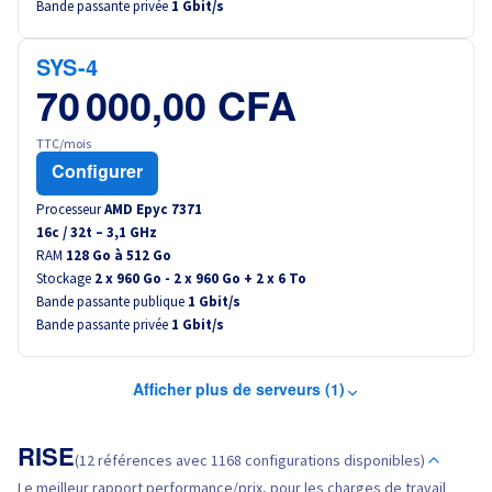
Bande passante privée
1 Gbit/s
SYS-4
70 000,00 CFA
TTC/mois
Configurer
Processeur
AMD Epyc 7371
16
c /
32
t –
3,1
GHz
RAM
128 Go à 512 Go
Stockage
2 x 960 Go - 2 x 960 Go + 2 x 6 To
Bande passante publique
1 Gbit/s
Bande passante privée
1 Gbit/s
Afficher plus de serveurs (1)
RISE
(12 références avec 1168 configurations disponibles)
Le meilleur rapport performance/prix, pour les charges de travail