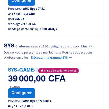
Configurer
Processeur
AMD Epyc 7451
24
c /
48
t –
2,3
GHz
RAM
256 Go
Stockage
2 x 500 Go
Bande passante publique
500 Mbit/s
SYS
(6 références avec 196 configurations disponibles)
Des serveurs puissants au meilleur prix. Pour les applications
professionnelles.
Découvrir la gamme SYS →
SYS-GAME-1
Frais d'installation offerts
39 000,00 CFA
TTC/mois
Configurer
Processeur
AMD Ryzen 5 3600X
6
c /
12
t –
3,8
GHz