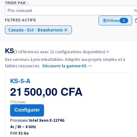
TRIER PAR :
Prix croissant
Italie
Filtres
1
FILTRES ACTIFS
Canada - Est - Beauharnois
Pays-Bas
Pologne
KS
(3 références avec 22 configurations disponibles)
Des serveurs à prix imbattables. Adaptés aux projets simples et à
Portugal
faibles ressources.
Découvrir la gamme KS →
Maroc
KS-5-A
21 500,00 CFA
Sénégal
TTC/mois
Tunisie
Configurer
Processeur
Intel Xeon E-2274G
Canada (en)
4
c /
8
t –
4
GHz
RAM
32 Go