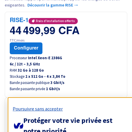
exigeantes.
Découvrir la gamme RISE →
RISE-1
Frais d'installation offerts
44 499,99 CFA
TTC/mois
Configurer
Processeur
Intel Xeon-E 2386G
6
c /
12
t –
3,5
GHz
RAM
32 Go à 128 Go
Stockage
2 x 512 Go - 4 x 3,84 To
Bande passante publique
3 Gbit/s
Bande passante privée
1 Gbit/s
RISE-GAME-1
Frais d'installation offerts
Poursuivre sans accepter
50 500,00 CFA
Protéger votre vie privée est
TTC/mois
notre priorité