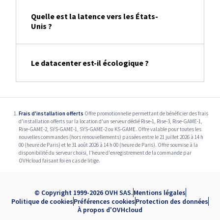
Quelle est la latence vers les États-
Unis ?
Le datacenter est-il écologique ?
Frais d'installation offerts
Offre promotionnelle permettant de bénéficier des frais
d'installation offerts sur la location d'un serveur dédié Rise-1, Rise-3, Rise-GAME-1,
Rise-GAME-2, SYS-GAME-1, SYS-GAME-2 ou KS-GAME. Offre valable pour toutes les
nouvelles commandes (hors renouvellements) passées entre le 21 juillet 2026 à 14 h
00 (heure de Paris) et le 31 août 2026 à 14 h 00 (heure de Paris). Offre soumise à la
disponibilité du serveur choisi, l'heure d'enregistrement de la commande par
OVHcloud faisant foi en cas de litige.
© Copyright 1999-2026 OVH SAS.
Mentions légales
Politique de cookies
Préférences cookies
Protection des données
À propos d'OVHcloud