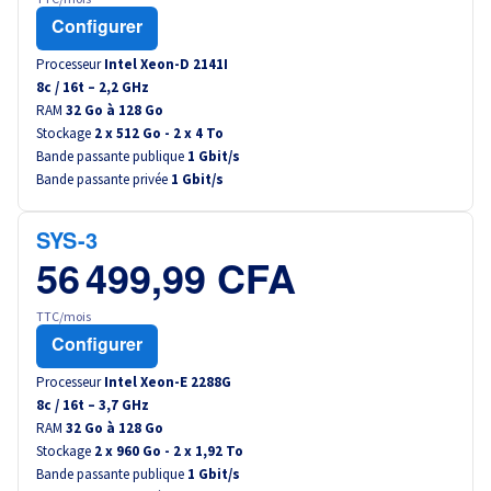
Configurer
Processeur
Intel Xeon-D 2141I
8
c /
16
t –
2,2
GHz
RAM
32 Go à 128 Go
Stockage
2 x 512 Go - 2 x 4 To
Bande passante publique
1 Gbit/s
Bande passante privée
1 Gbit/s
SYS-3
56 499,99 CFA
TTC/mois
Configurer
Processeur
Intel Xeon-E 2288G
8
c /
16
t –
3,7
GHz
RAM
32 Go à 128 Go
Stockage
2 x 960 Go - 2 x 1,92 To
Bande passante publique
1 Gbit/s