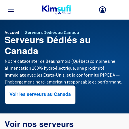
RETOUR AU MENU
Accueil
|
Serveurs Dédiés au Canada
Serveurs Dédiés au
Le choix du pays et/ou de la région peut modifier certains facteurs t
que la devise, le prix et la disponibilité des produits.
Canada
Notre datacenter de Beauharnois (Québec) combine une
alimentation 100% hydroélectrique, une proximité
France
immédiate avec les États-Unis, et la conformité PIPEDA —
l'hébergement nord-américain responsable et performant.
Allemagne
Voir les serveurs au Canada
Espagne
Royaume-Uni
Voir nos serveurs
Irlande