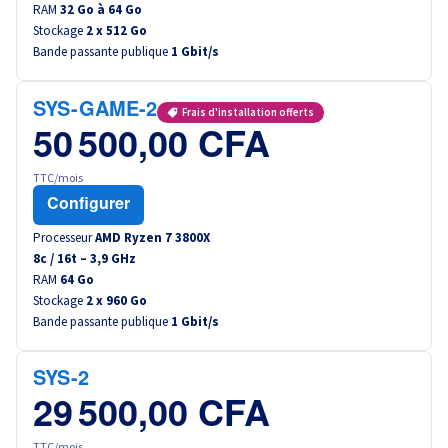
RAM
32 Go à 64 Go
Stockage
2 x 512 Go
Bande passante publique
1 Gbit/s
SYS-GAME-2
Frais d'installation offerts
50 500,00 CFA
TTC/mois
Configurer
Processeur
AMD Ryzen 7 3800X
8
c /
16
t –
3,9
GHz
RAM
64 Go
Stockage
2 x 960 Go
Bande passante publique
1 Gbit/s
SYS-2
29 500,00 CFA
TTC/mois