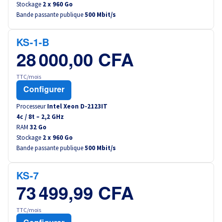
Stockage
2 x 960 Go
Canada (fr)
Bande passante publique
500 Mbit/s
América Latina
KS-1-B
28 000,00 CFA
Australia
TTC/mois
Singapore
Configurer
Processeur
Intel Xeon D-2123IT
India
4
c /
8
t –
2,2
GHz
RAM
32 Go
Asia
Stockage
2 x 960 Go
Bande passante publique
500 Mbit/s
World
KS-7
73 499,99 CFA
TTC/mois