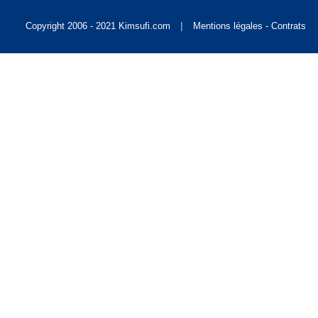
Singapore [S$]
|
Copyright 2006 - 2021 Kimsufi.com
Mentions légales - Contrats
World [US$]