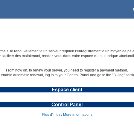
Deutschland [€]
VPS
À PROPOS DE KS
Ireland [€]
Polska [PLN]
United Kingdom [£]
Reserved for UK residen
mais, le renouvellement d’un serveur requiert l’enregistrement d’un moyen de pai
 l'activer dès maintenant, rendez-vous dans votre espace client, rubrique «facturat
From now on, to renew your server, you need to register a payment method.
 enable automatic renewal, log in to your Control Panel and go to the "Billing" secti
Canada EN [CA$]
Espace client
Maroc [Dhs]
Control Panel
Plus d'infos
/
More informations
Australia [A$]