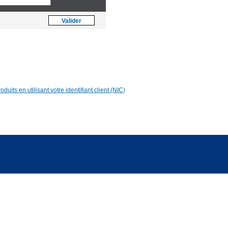
Asia [US$]
Valider
World [€]
duits en utilisant votre identifiant client (NIC)