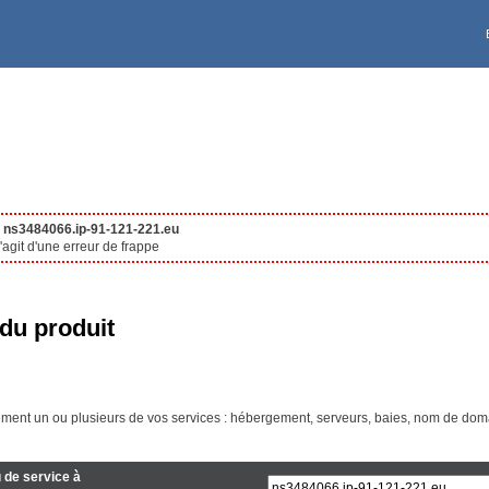
Deutschland [€]
VPS
À PROPOS DE KS
Ireland [€]
Polska [PLN]
United Kingdom [£]
Reserved for UK residen
e
ns3484066.ip-91-121-221.eu
agit d'une erreur de frappe
Canada EN [CA$]
du produit
Maroc [Dhs]
ment un ou plusieurs de vos services : hébergement, serveurs, baies, nom de doma
Australia [A$]
 de service à