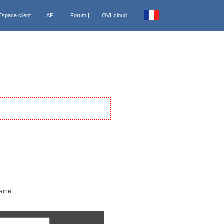
Espace client |
API |
Forum |
OVHcloud |
España [€]
France [€]
Italia [€]
Nederland [€]
Portugal [€]
ts
Canada FR [CA$]
USA [US$]
Sénégal [FCFA]
Tunisie [DT]
ine...