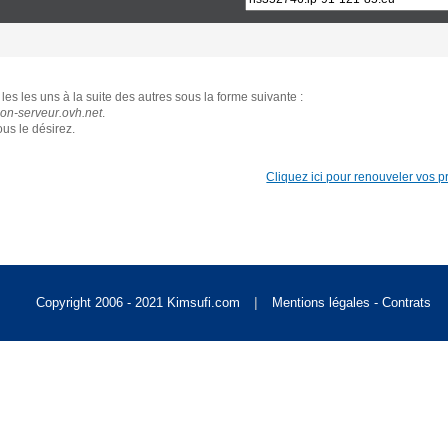
Singapore [S$]
les les uns à la suite des autres sous la forme suivante :
World [US$]
n-serveur.ovh.net
.
us le désirez.
Cliquez ici pour renouveler vos pro
|
Copyright 2006 - 2021 Kimsufi.com
Mentions légales - Contrats