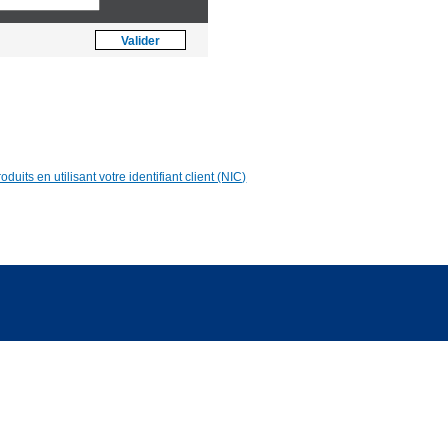
Asia [US$]
Valider
World [€]
duits en utilisant votre identifiant client (NIC)