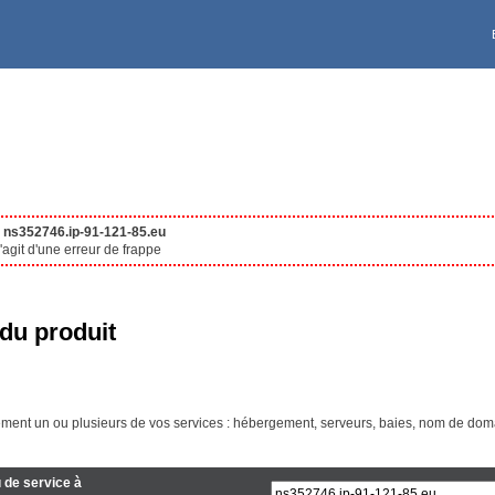
Deutschland [€]
VPS
À PROPOS DE KS
Ireland [€]
Polska [PLN]
United Kingdom [£]
Reserved for UK residen
e
ns352746.ip-91-121-85.eu
agit d'une erreur de frappe
Canada EN [CA$]
du produit
Maroc [Dhs]
ment un ou plusieurs de vos services : hébergement, serveurs, baies, nom de doma
Australia [A$]
 de service à