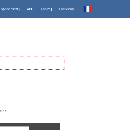
Espace client |
API |
Forum |
OVHcloud |
España [€]
France [€]
Italia [€]
Nederland [€]
Portugal [€]
ts
Canada FR [CA$]
USA [US$]
Sénégal [FCFA]
Tunisie [DT]
ine...