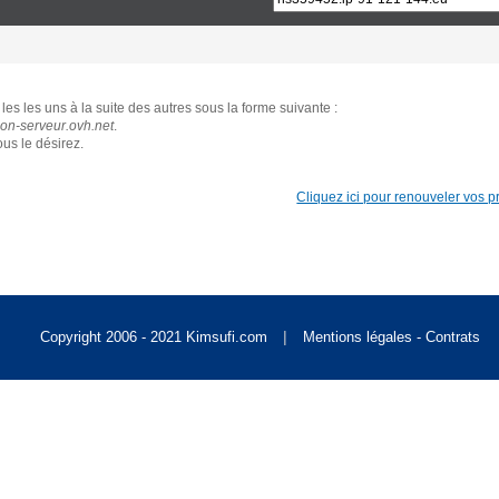
Singapore [S$]
les les uns à la suite des autres sous la forme suivante :
World [US$]
n-serveur.ovh.net
.
us le désirez.
Cliquez ici pour renouveler vos pro
|
Copyright 2006 - 2021 Kimsufi.com
Mentions légales - Contrats