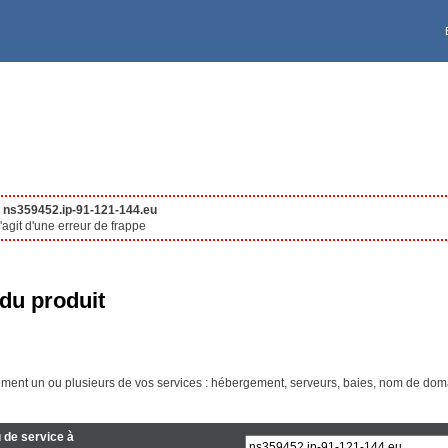
Deutschland [€]
VPS
À PROPOS DE KS
Ireland [€]
Polska [PLN]
United Kingdom [£]
Reserved for UK residen
e
ns359452.ip-91-121-144.eu
agit d'une erreur de frappe
Canada EN [CA$]
du produit
Maroc [Dhs]
ment un ou plusieurs de vos services : hébergement, serveurs, baies, nom de doma
Australia [A$]
 de service à