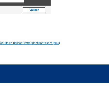
Asia [US$]
Valider
World [€]
duits en utilisant votre identifiant client (NIC)