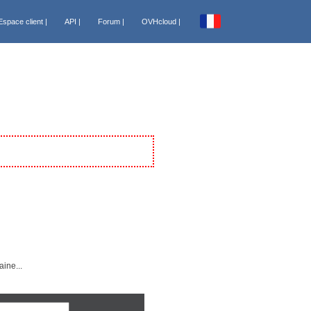
Espace client |
API |
Forum |
OVHcloud |
España [€]
France [€]
Italia [€]
Nederland [€]
Portugal [€]
ts
Canada FR [CA$]
USA [US$]
Sénégal [FCFA]
Tunisie [DT]
ine...