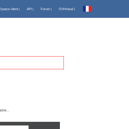
Espace client |
API |
Forum |
OVHcloud |
España [€]
France [€]
Italia [€]
Nederland [€]
Portugal [€]
ts
Canada FR [CA$]
USA [US$]
Sénégal [FCFA]
Tunisie [DT]
ine...