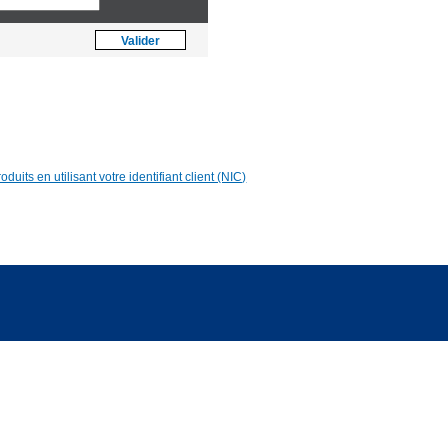
Asia [US$]
Valider
World [€]
duits en utilisant votre identifiant client (NIC)