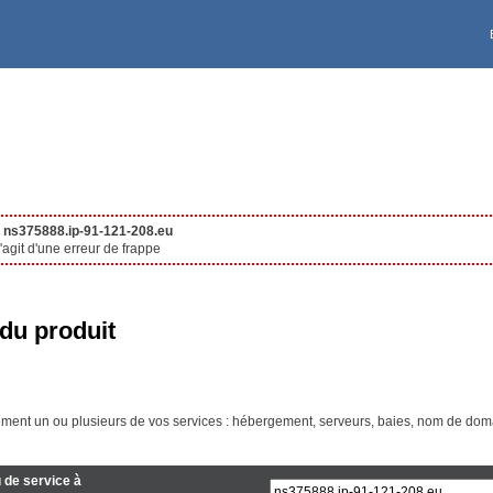
Deutschland [€]
VPS
À PROPOS DE KS
Ireland [€]
Polska [PLN]
United Kingdom [£]
Reserved for UK residen
e
ns375888.ip-91-121-208.eu
agit d'une erreur de frappe
Canada EN [CA$]
du produit
Maroc [Dhs]
ment un ou plusieurs de vos services : hébergement, serveurs, baies, nom de doma
Australia [A$]
 de service à