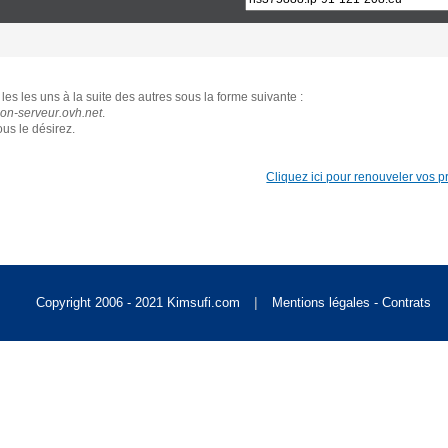
Singapore [S$]
les les uns à la suite des autres sous la forme suivante :
World [US$]
n-serveur.ovh.net
.
us le désirez.
Cliquez ici pour renouveler vos pro
|
Copyright 2006 - 2021 Kimsufi.com
Mentions légales - Contrats