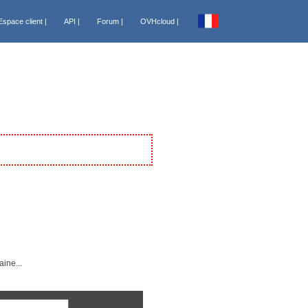
Espace client |
API |
Forum |
OVHcloud |
España [€]
France [€]
Italia [€]
Nederland [€]
Portugal [€]
ts
Canada FR [CA$]
USA [US$]
Sénégal [FCFA]
Tunisie [DT]
ine...