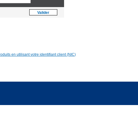
Asia [US$]
Valider
World [€]
duits en utilisant votre identifiant client (NIC)