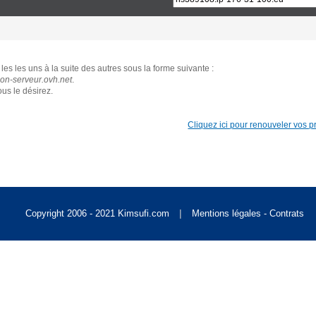
Singapore [S$]
les les uns à la suite des autres sous la forme suivante :
World [US$]
n-serveur.ovh.net
.
us le désirez.
Cliquez ici pour renouveler vos pro
|
Copyright 2006 - 2021 Kimsufi.com
Mentions légales - Contrats