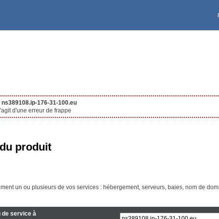
Deutschland [€]
VPS
À PROPOS DE KS
Ireland [€]
Polska [PLN]
United Kingdom [£]
Reserved for UK residen
e
ns389108.ip-176-31-100.eu
agit d'une erreur de frappe
Canada EN [CA$]
du produit
Maroc [Dhs]
ment un ou plusieurs de vos services : hébergement, serveurs, baies, nom de doma
Australia [A$]
 de service à