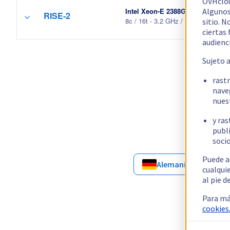
OVHclo
Algunos
Intel Xeon-E 2388G
RISE-2
sitio. N
8c / 16t - 3.2 GHz / 4.6 GHz
ciertas
audienc
Sujeto 
rast
nave
nues
y ras
publi
socio
Puede a
Alemania
Au
cualqui
al pie d
Para má
cookies