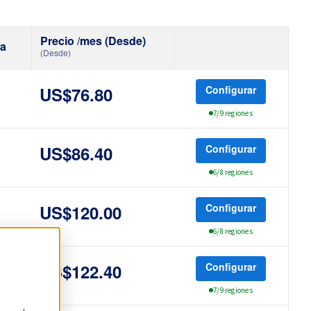
Precio /mes (Desde)
a
(Desde)
Configurar
US$76.80
7/9 regiones
Configurar
US$86.40
6/8 regiones
Configurar
US$120.00
6/8 regiones
Configurar
US$122.40
Gbps
7/9 regiones