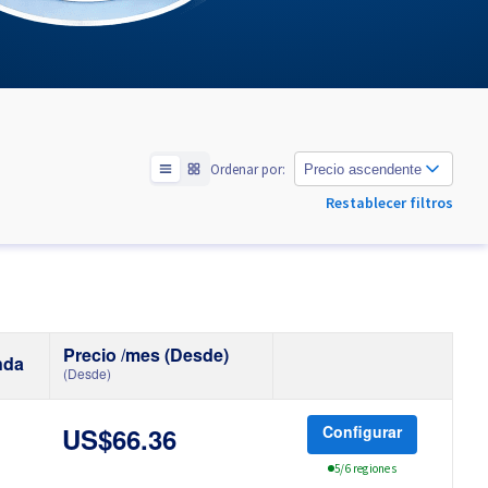
Ordenar por:
Precio ascendente
Restablecer filtros
Precio /mes (Desde)
nda
(Desde)
Configurar
US$66.36
5/6 regiones