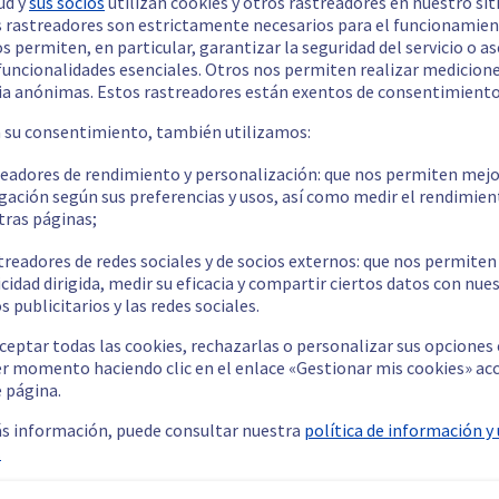
ud y
sus socios
utilizan cookies y otros rastreadores en nuestro sit
 rastreadores son estrictamente necesarios para el funcionamien
Pública
3 Gbps
32 GB – 128 GB
2 x 512 GB - 4 x 3.84 TB
os permiten, en particular, garantizar la seguridad del servicio o a
Privada
1 Gbps - 2 
 funcionalidades esenciales. Otros nos permiten realizar medicion
ia anónimas. Estos rastreadores están exentos de consentimiento
Ver más servidores (3)
a su consentimiento, también utilizamos:
readores de rendimiento y personalización: que nos permiten mejo
gación según sus preferencias y usos, así como medir el rendimien
tras páginas;
treadores de redes sociales y de socios externos: que nos permiten
cidad dirigida, medir su eficacia y compartir ciertos datos con nue
s publicitarios y las redes sociales.
Explora nuestras otras regiones
ceptar todas las cookies, rechazarlas o personalizar sus opciones
stralia
Canadá
Francia
India
P
er momento haciendo clic en el enlace «Gestionar mis cookies» ac
e página.
s información, puede consultar nuestra
política de información y
.