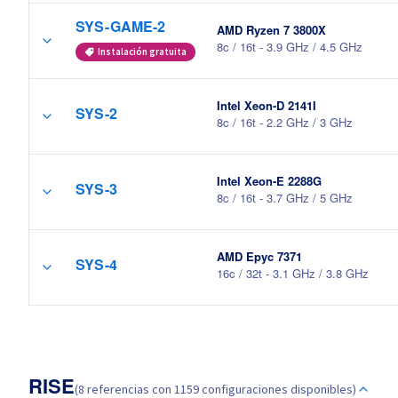
SYS-GAME-2
AMD Ryzen 7 3800X
8c / 16t - 3.9 GHz / 4.5 GHz
Instalación gratuita
Intel Xeon-D 2141I
SYS-2
8c / 16t - 2.2 GHz / 3 GHz
Intel Xeon-E 2288G
SYS-3
8c / 16t - 3.7 GHz / 5 GHz
AMD Epyc 7371
SYS-4
16c / 32t - 3.1 GHz / 3.8 GHz
RISE
(8 referencias con 1159 configuraciones disponibles)