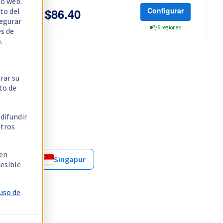
io web.
to del
Configurar
US$86.40
segurar
Gbps
7/9 regiones
es de
.
rar su
to de
 difundir
stros
 en
olonia
Singapur
cesible
 uso de