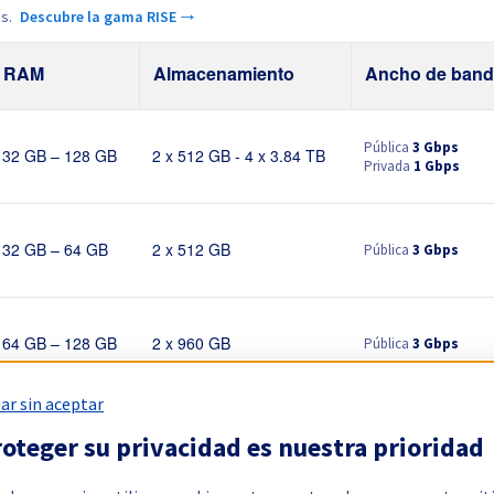
s.
Descubre la gama RISE →
RAM
Almacenamiento
Ancho de band
Pública
3 Gbps
32 GB – 128 GB
2 x 512 GB - 4 x 3.84 TB
Privada
1 Gbps
Pública
3 Gbps
32 GB – 64 GB
2 x 512 GB
Pública
3 Gbps
64 GB – 128 GB
2 x 960 GB
ar sin aceptar
Pública
3 Gbps
oteger su privacidad es nuestra prioridad
32 GB – 128 GB
2 x 512 GB - 4 x 3.84 TB
Privada
1 Gbps - 2 