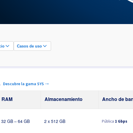
cio
Casos de uso
.
Descubre la gama SYS →
RAM
Almacenamiento
Ancho de ba
Pública
1 Gbps
32 GB – 64 GB
2 x 512 GB