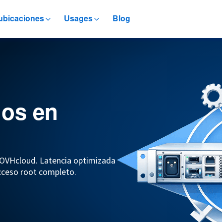
ubicaciones
Usages
Blog
dos en
a OVHcloud. Latencia optimizada
acceso root completo.