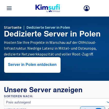
ZURÜCK ZUM MENÜ
Startseite
|
Dedizierte Server in Polen
Dedizierte Server in Polen
Ihre Wahl des Landes und/oder der Region kann bestimmte Faktoren
wie Währung, Preis und Produktverfügbarkeit ändern.
Hosten Sie Ihre Projekte in Warschau auf der OVHcloud-
Infrastruktur. Niedrige Latenz in Mittel- und Osteuropa,
dedizierte Netzwerkkapazität und voller Root-Zugriff.
Frankreich
Server in Polen entdecken
Deutschland
Spanien
Unsere Server anzeigen
Vereinigtes Königreich
SORTIEREN NACH:
Preis aufsteigend
Irland