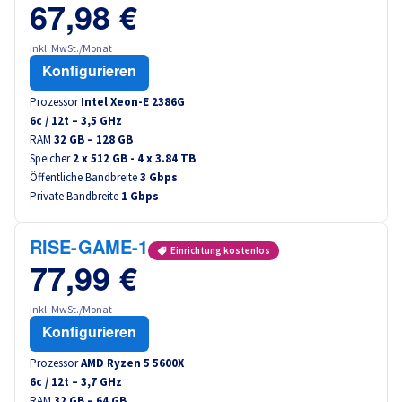
67,98 €
inkl. MwSt./Monat
Konfigurieren
Prozessor
Intel Xeon-E 2386G
6
c /
12
t –
3,5
GHz
RAM
32 GB – 128 GB
Speicher
2 x 512 GB - 4 x 3.84 TB
Öffentliche Bandbreite
3 Gbps
Private Bandbreite
1 Gbps
RISE-GAME-1
Einrichtung kostenlos
77,99 €
inkl. MwSt./Monat
Konfigurieren
Prozessor
AMD Ryzen 5 5600X
6
c /
12
t –
3,7
GHz
RAM
32 GB – 64 GB