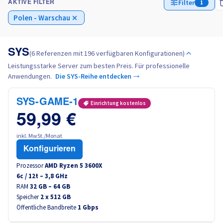
Filter
1
AKTIVE FILTER
Polen - Warschau
Italien
Niederlande
SYS
(6 Referenzen mit 196 verfügbaren Konfigurationen)
Leistungsstarke Server zum besten Preis. Für professionelle
Anwendungen.
Polen
Die SYS-Reihe entdecken →
SYS-GAME-1
Portugal
Einrichtung kostenlos
59,99 €
Marokko
inkl. MwSt./Monat
Konfigurieren
Senegal
Prozessor
AMD Ryzen 5 3600X
6
c /
12
t –
3,8
GHz
Tunesien
RAM
32 GB – 64 GB
Speicher
2 x 512 GB
Canada (en)
Öffentliche Bandbreite
1 Gbps