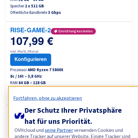
Speicher
2 x 512 GB
Öffentliche Bandbreite
3 Gbps
RISE-GAME-2
Einrichtung kostenlos
107,99 €
inkl. MwSt./Monat
Konfigurieren
Prozessor
AMD Ryzen 7 5800X
8
c /
16
t –
3,8
GHz
RAM
64 GB – 128 GB
Speicher
2 x 960 GB
Öffentliche Bandbreite
3 Gbps
Fortfahren, ohne zu akzeptieren
Der Schutz Ihrer Privatsphäre
RISE-3
Einrichtung kostenlos
hat für uns Priorität.
109,99 €
OVHcloud und
seine Partner
verwenden Cookies und
inkl. MwSt./Monat
andere Tracker auf unserer Website. Einige Tracker sind