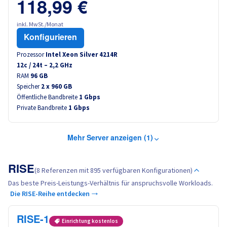
118,99 €
inkl. MwSt./Monat
Konfigurieren
Prozessor
Intel Xeon Silver 4214R
12
c /
24
t –
2,2
GHz
RAM
96 GB
Speicher
2 x 960 GB
Öffentliche Bandbreite
1 Gbps
Private Bandbreite
1 Gbps
Mehr Server anzeigen (1)
RISE
(8 Referenzen mit 895 verfügbaren Konfigurationen)
Das beste Preis-Leistungs-Verhältnis für anspruchsvolle Workloads.
Die RISE-Reihe entdecken →
RISE-1
Einrichtung kostenlos