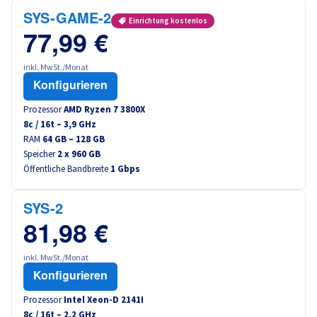
Canada (fr)
SYS-GAME-2
Einrichtung kostenlos
77,99 €
América Latina
inkl. MwSt./Monat
Australia
Konfigurieren
Prozessor
AMD Ryzen 7 3800X
Singapore
8
c /
16
t –
3,9
GHz
RAM
64 GB – 128 GB
Speicher
2 x 960 GB
India
Öffentliche Bandbreite
1 Gbps
Asia
SYS-2
81,98 €
World
inkl. MwSt./Monat
Konfigurieren
Prozessor
Intel Xeon-D 2141I
8
c /
16
t –
2,2
GHz