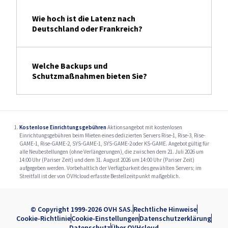
Wie hoch ist die Latenz nach
Deutschland oder Frankreich?
Welche Backups und
Schutzmaßnahmen bieten Sie?
Kostenlose Einrichtungsgebühren
Aktionsangebot mit kostenlosen
Einrichtungsgebühren beim Mieten eines dedizierten Servers Rise-1, Rise-3, Rise-
GAME-1, Rise-GAME-2, SYS-GAME-1, SYS-GAME-2 oder KS-GAME. Angebot gültig für
alle Neubestellungen (ohne Verlängerungen), die zwischen dem 21. Juli 2026 um
14:00 Uhr (Pariser Zeit) und dem 31. August 2026 um 14:00 Uhr (Pariser Zeit)
aufgegeben werden. Vorbehaltlich der Verfügbarkeit des gewählten Servers; im
Streitfall ist der von OVHcloud erfasste Bestellzeitpunkt maßgeblich.
© Copyright 1999-2026 OVH SAS.
Rechtliche Hinweise
Cookie-Richtlinie
Cookie-Einstellungen
Datenschutzerklärung
Datenschutz
Über OVHcloud