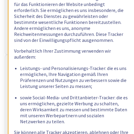
für das Funktionieren der Website unbedingt
Konfigurieren
erforderlich. Sie ermöglichen es uns insbesondere, die
Prozessor
AMD Ryzen 9 5900X
Sicherheit des Dienstes zu gewährleisten oder
12
c /
24
t –
3,7
GHz
bestimmte wesentliche Funktionen bereitzustellen.
RAM
32 GB – 128 GB
Andere ermöglichen es uns, anonyme
Speicher
2 x 512 GB - 4 x 3.84 TB
Reichweitenmessungen durchzuführen. Diese Tracker
sind von der Einwilligungspflicht ausgenommen.
Öffentliche Bandbreite
3 Gbps
Private Bandbreite
1 Gbps - 2 Gbps
Vorbehaltlich Ihrer Zustimmung verwenden wir
außerdem:
RISE-2
Leistungs- und Personalisierungs-Tracker: die es uns
77,99 €
ermöglichen, Ihre Navigation gemäß Ihren
Präferenzen und Nutzungen zu verbessern sowie die
inkl. MwSt./Monat
Leistung unserer Seiten zu messen;
Konfigurieren
sowie Social-Media- und Drittanbieter-Tracker: die es
Prozessor
Intel Xeon-E 2388G
uns ermöglichen, gezielte Werbung zu schalten,
8
c /
16
t –
3,2
GHz
deren Wirksamkeit zu messen und bestimmte Daten
RAM
32 GB – 128 GB
mit unseren Werbepartnern und sozialen
Speicher
2 x 512 GB - 4 x 3.84 TB
Netzwerken zu teilen.
Öffentliche Bandbreite
3 Gbps
Sie können alle Tracker akzeptieren, ablehnen oder Ihre
Private Bandbreite
1 Gbps - 2 Gbps