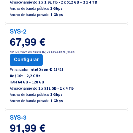
Almacenamiento
2 x 1.92 TB - 2 x 512 GB + 2 x 4 TB
Ancho de banda público
1 Gbps
Ancho de banda privado
1 Gbps
SYS-2
67,99 €
sin IVA/mes
es decir 82,27 € IVA incl./mes
Configurar
Procesador
Intel Xeon-D 2141I
8
c /
16
t –
2,2
GHz
RAM
64 GB – 128 GB
Almacenamiento
2 x 512 GB - 2 x 4 TB
Ancho de banda público
1 Gbps
Ancho de banda privado
1 Gbps
SYS-3
91,99 €