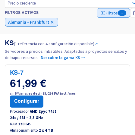
Precio creciente
Filtros
1
FILTROS ACTIVOS
Italia
Alemania - Frankfurt
Países Bajos
KS
(1 referencia con 4 configuración disponible)
Polonia
Servidores a precios imbatibles. Adaptados a proyectos sencillos y
de bajos recursos.
Descubre la gama KS →
Portugal
KS-7
Marruecos
61,99 €
Senegal
sin IVA/mes
es decir 75,01 € IVA incl./mes
Configurar
Túnez
Procesador
AMD Epyc 7451
24
c /
48
t –
2,3
GHz
RAM
128 GB
Canada (en)
Almacenamiento
2 x 4 TB