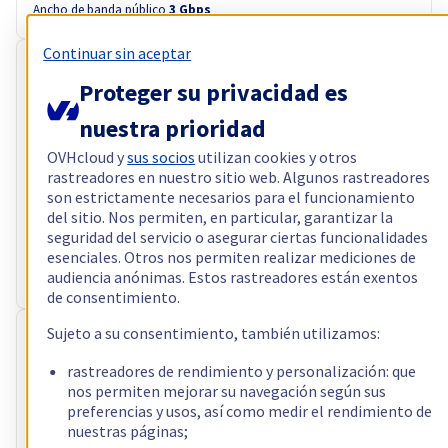
Ancho de banda público
3 Gbps
Continuar sin aceptar
RISE-GAME-2
Instalación gratuita
Proteger su privacidad es
89,99 €
nuestra prioridad
sin IVA/mes
es decir 108,89 € IVA incl./mes
OVHcloud y
sus socios
utilizan cookies y otros
Configurar
rastreadores en nuestro sitio web. Algunos rastreadores
Procesador
son estrictamente necesarios para el funcionamiento
AMD Ryzen 7 5800X
del sitio. Nos permiten, en particular, garantizar la
8
c /
16
t –
3,8
GHz
seguridad del servicio o asegurar ciertas funcionalidades
RAM
64 GB – 128 GB
esenciales. Otros nos permiten realizar mediciones de
Almacenamiento
2 x 960 GB
audiencia anónimas. Estos rastreadores están exentos
Ancho de banda público
3 Gbps
de consentimiento.
Sujeto a su consentimiento, también utilizamos:
RISE-3
Instalación gratuita
91,99 €
rastreadores de rendimiento y personalización: que
nos permiten mejorar su navegación según sus
sin IVA/mes
es decir 111,31 € IVA incl./mes
preferencias y usos, así como medir el rendimiento de
nuestras páginas;
Configurar