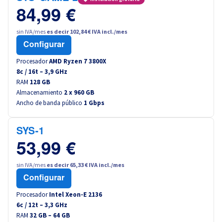
84,99 €
sin IVA/mes
es decir 102,84 € IVA incl./mes
Configurar
Procesador
AMD Ryzen 7 3800X
8
c /
16
t –
3,9
GHz
RAM
128 GB
Almacenamiento
2 x 960 GB
Ancho de banda público
1 Gbps
SYS-1
53,99 €
sin IVA/mes
es decir 65,33 € IVA incl./mes
Configurar
Procesador
Intel Xeon-E 2136
6
c /
12
t –
3,3
GHz
RAM
32 GB – 64 GB