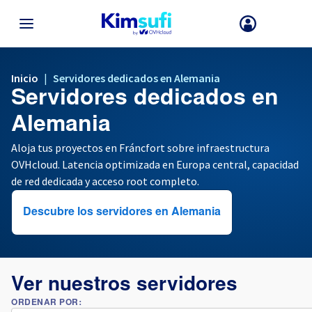
VOLVER AL MENÚ
Inicio
|
Servidores dedicados en Alemania
Servidores dedicados en
Su elección de país y/o región puede modificar ciertos factores co
la moneda, el precio y la disponibilidad de productos.
Alemania
Aloja tus proyectos en Fráncfort sobre infraestructura
OVHcloud. Latencia optimizada en Europa central, capacidad
Francia
de red dedicada y acceso root completo.
Alemania
Descubre los servidores en Alemania
España
Reino Unido
Ver nuestros servidores
ORDENAR POR:
Irlanda