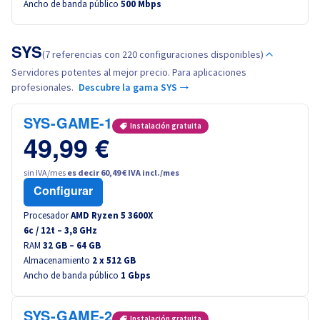
Ancho de banda público
500 Mbps
Canada (fr)
América Latina
SYS
(7 referencias con 220 configuraciones disponibles)
Servidores potentes al mejor precio. Para aplicaciones
Australia
profesionales.
Descubre la gama SYS →
Singapore
SYS-GAME-1
Instalación gratuita
49,99 €
India
sin IVA/mes
es decir 60,49 € IVA incl./mes
Configurar
Asia
Procesador
AMD Ryzen 5 3600X
6
c /
12
t –
3,8
GHz
World
RAM
32 GB – 64 GB
Almacenamiento
2 x 512 GB
Ancho de banda público
1 Gbps
SYS-GAME-2
Instalación gratuita