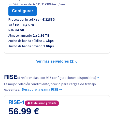
sin IVA/mes
es decir 111,31 € IVA incl./mes
Configurar
Procesador
Intel Xeon-E 2288G
8
c /
16
t –
3,7
GHz
RAM
64 GB
Almacenamiento
2 x 1.92 TB
Ancho de banda público
1 Gbps
Ancho de banda privado
1 Gbps
Ver más servidores (2)
RISE
(8 referencias con 997 configuraciones disponibles)
La mejor relación rendimiento/precio para cargas de trabajo
exigentes.
Descubre la gama RISE →
RISE-1
Instalación gratuita
56,99 €