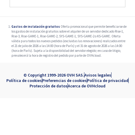
Gastos de instalación gratuitos
Oferta promocional que permite beneficiarse de
los gastos de instalación gratuitos sobre el alquiler de un servidor dedicado Rise-1,
Rise-3, Rise-GAME-1, Rise-GAME-2, SYS-GAME-1, SYS-GAME-2 o KS-GAME. Oferta
válida para todos los nuevos pedidos (excluidas las renovaciones) realizados entre
el 21 de julio de 2026 a las 14:00 (hora de París) y el 31 de agosto de 2026 a las 14:00
(hora de París). Sujeta a la disponibilidad del servidor elegido; en caso de litigio,
prevalecerá la hora de registro del pedido por parte de OVHcloud.
© Copyright 1999-2026 OVH SAS.
Avisos legales
Política de cookies
Preferencias de cookies
Política de privacidad
Protección de datos
Acerca de OVHcloud