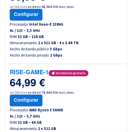
sin IVA/mes
es decir 68,96 € IVA incl./mes
Configurar
Procesador
Intel Xeon-E 2386G
6
c /
12
t –
3,5
GHz
RAM
32 GB – 128 GB
Almacenamiento
2 x 512 GB - 4 x 3.84 TB
Ancho de banda público
3 Gbps
Ancho de banda privado
1 Gbps
RISE-GAME-1
Instalación gratuita
64,99 €
sin IVA/mes
es decir 78,64 € IVA incl./mes
Configurar
Procesador
AMD Ryzen 5 5600X
6
c /
12
t –
3,7
GHz
RAM
32 GB – 64 GB
Almacenamiento
2 x 512 GB