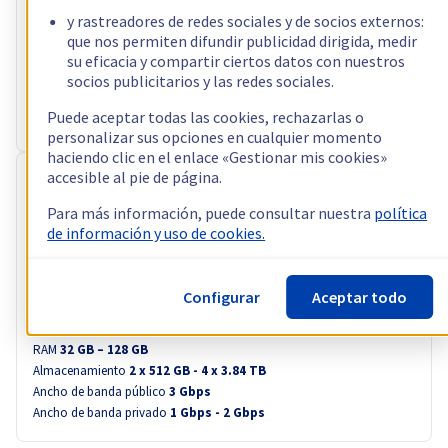
Procesador
AMD Ryzen 9 5900X
y rastreadores de redes sociales y de socios externos:
12
c /
24
t –
3,7
GHz
que nos permiten difundir publicidad dirigida, medir
RAM
32 GB – 128 GB
su eficacia y compartir ciertos datos con nuestros
socios publicitarios y las redes sociales.
Almacenamiento
2 x 512 GB - 4 x 3.84 TB
Ancho de banda público
3 Gbps
Puede aceptar todas las cookies, rechazarlas o
Ancho de banda privado
1 Gbps - 2 Gbps
personalizar sus opciones en cualquier momento
haciendo clic en el enlace «Gestionar mis cookies»
accesible al pie de página.
RISE-2
64,99 €
Para más información, puede consultar nuestra
política
de información y uso de cookies.
sin IVA/mes
es decir 78,64 € IVA incl./mes
Configurar
Configurar
Aceptar todo
Procesador
Intel Xeon-E 2388G
8
c /
16
t –
3,2
GHz
RAM
32 GB – 128 GB
Almacenamiento
2 x 512 GB - 4 x 3.84 TB
Ancho de banda público
3 Gbps
Ancho de banda privado
1 Gbps - 2 Gbps