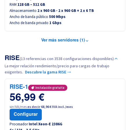
RAM
128 GB – 512 GB
Almacenamiento
2 x 960 GB - 2 x 960 GB + 2 x 6 TB
Ancho de banda público
500 Mbps
Ancho de banda privado
1 Gbps
Ver más servidores (1)
RISE
(13 referencias con 3538 configuraciones disponibles)
La mejor relación rendimiento/precio para cargas de trabajo
exigentes.
Descubre la gama RISE →
RISE-1
Instalación gratuita
56,99 €
sin IVA/mes
es decir 68,96 € IVA incl./mes
Configurar
Procesador
Intel Xeon-E 2386G