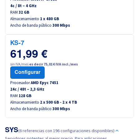
4
c /
8
t –
4
GHz
RAM
32 GB
Almacenamiento
1 x 480 GB
Ancho de banda público
300 Mbps
KS-7
61,99 €
sin IVA/mes
es decir 75,01 € IVA incl./mes
Configurar
Procesador
AMD Epyc 7451
24
c /
48
t –
2,3
GHz
RAM
128 GB
Almacenamiento
2 x 500 GB - 2 x 4 TB
Ancho de banda público
300 Mbps
SYS
(6 referencias con 196 configuraciones disponibles)
Servidores potentes al mejor precio. Para aplicaciones