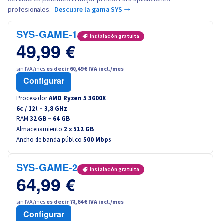
profesionales.
Descubre la gama SYS →
SYS-GAME-1
Instalación gratuita
49,99 €
sin IVA/mes
es decir 60,49 € IVA incl./mes
Configurar
Procesador
AMD Ryzen 5 3600X
6
c /
12
t –
3,8
GHz
RAM
32 GB – 64 GB
Almacenamiento
2 x 512 GB
Ancho de banda público
500 Mbps
SYS-GAME-2
Instalación gratuita
64,99 €
sin IVA/mes
es decir 78,64 € IVA incl./mes
Configurar