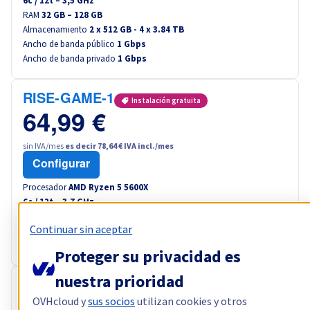
6
c /
12
t –
3,5
GHz
RAM
32 GB – 128 GB
Almacenamiento
2 x 512 GB - 4 x 3.84 TB
Ancho de banda público
1 Gbps
Ancho de banda privado
1 Gbps
RISE-GAME-1
Instalación gratuita
64,99 €
sin IVA/mes
es decir 78,64 € IVA incl./mes
Configurar
Procesador
AMD Ryzen 5 5600X
6
c /
12
t –
3,7
GHz
RAM
32 GB – 64 GB
Continuar sin aceptar
Almacenamiento
2 x 512 GB
Ancho de banda público
1 Gbps
Proteger su privacidad es
nuestra prioridad
RISE-GAME-2
Instalación gratuita
OVHcloud y
sus socios
utilizan cookies y otros