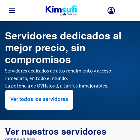
VOLVER AL MENÚ
Servidor dedicado barato
Servidores dedicados al
mejor precio, sin
Su elección de país y/o región puede modificar ciertos factores co
la moneda, el precio y la disponibilidad de productos.
compromisos
Servidores dedicados de alto rendimiento y acceso
Francia
inmediato, en todo el mundo.
La potencia de OVHcloud, a tarifas inmejorables.
Alemania
Ver todos los servidores
España
Reino Unido
Ver nuestros servidores
Irlanda