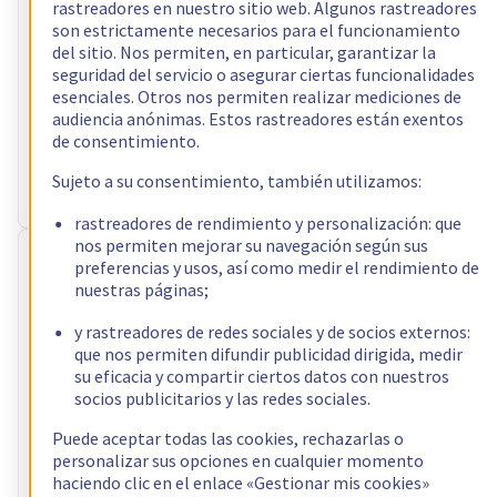
89,99 €
rastreadores en nuestro sitio web. Algunos rastreadores
son estrictamente necesarios para el funcionamiento
sin IVA/mes
es decir 108,89 € IVA incl./mes
del sitio. Nos permiten, en particular, garantizar la
Configurar
seguridad del servicio o asegurar ciertas funcionalidades
esenciales. Otros nos permiten realizar mediciones de
Procesador
AMD Ryzen 7 5800X
audiencia anónimas. Estos rastreadores están exentos
8
c /
16
t –
3,8
GHz
de consentimiento.
RAM
64 GB – 128 GB
Almacenamiento
2 x 960 GB
Sujeto a su consentimiento, también utilizamos:
Ancho de banda público
1 Gbps
rastreadores de rendimiento y personalización: que
nos permiten mejorar su navegación según sus
RISE-3
Instalación gratuita
preferencias y usos, así como medir el rendimiento de
nuestras páginas;
91,99 €
y rastreadores de redes sociales y de socios externos:
sin IVA/mes
es decir 111,31 € IVA incl./mes
que nos permiten difundir publicidad dirigida, medir
Configurar
su eficacia y compartir ciertos datos con nuestros
socios publicitarios y las redes sociales.
Procesador
AMD Ryzen 9 5900X
12
c /
24
t –
3,7
GHz
Puede aceptar todas las cookies, rechazarlas o
RAM
32 GB – 128 GB
personalizar sus opciones en cualquier momento
Almacenamiento
2 x 512 GB - 4 x 3.84 TB
haciendo clic en el enlace «Gestionar mis cookies»
Ancho de banda público
1 Gbps