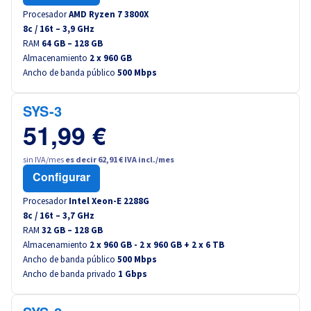
Procesador
AMD Ryzen 7 3800X
8
c /
16
t –
3,9
GHz
RAM
64 GB – 128 GB
Almacenamiento
2 x 960 GB
Ancho de banda público
500 Mbps
SYS-3
51,99 €
sin IVA/mes
es decir 62,91 € IVA incl./mes
Configurar
Procesador
Intel Xeon-E 2288G
8
c /
16
t –
3,7
GHz
RAM
32 GB – 128 GB
Almacenamiento
2 x 960 GB - 2 x 960 GB + 2 x 6 TB
Ancho de banda público
500 Mbps
Ancho de banda privado
1 Gbps