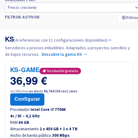
ORDENAR POR:
Precio creciente
Italia
Filtro
FILTROS ACTIVOS
Países Bajos
KS
(4 referencias con 11 configuraciones disponibles)
Polonia
Servidores a precios imbatibles. Adaptados a proyectos sencillos y
de bajos recursos.
Descubre la gama KS →
Portugal
KS-GAME
Instalación gratuita
Marruecos
36,99 €
sin IVA/mes
es decir 44,76 € IVA incl./mes
Senegal
Configurar
Procesador
Intel Core i7 7700K
Túnez
4
c /
8
t –
4,2
GHz
RAM
64 GB
Canada (en)
Almacenamiento
2 x 450 GB + 1 x 4 TB
Ancho de banda público
300 Mbps