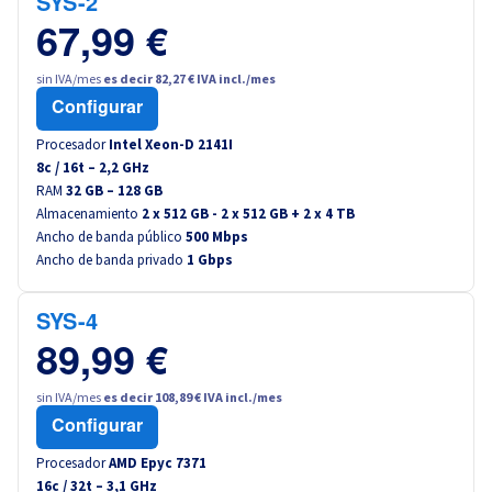
SYS-2
67,99 €
sin IVA/mes
es decir 82,27 € IVA incl./mes
Configurar
Procesador
Intel Xeon-D 2141I
8
c /
16
t –
2,2
GHz
RAM
32 GB – 128 GB
Almacenamiento
2 x 512 GB - 2 x 512 GB + 2 x 4 TB
Ancho de banda público
500 Mbps
Ancho de banda privado
1 Gbps
SYS-4
89,99 €
sin IVA/mes
es decir 108,89 € IVA incl./mes
Configurar
Procesador
AMD Epyc 7371
16
c /
32
t –
3,1
GHz