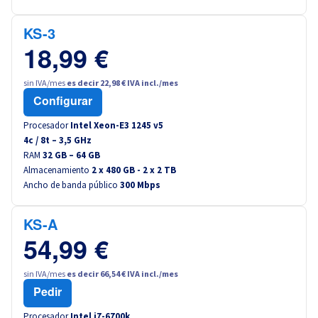
Canada (fr)
KS-3
América Latina
18,99 €
sin IVA/mes
es decir 22,98 € IVA incl./mes
Australia
Configurar
Singapore
Procesador
Intel Xeon-E3 1245 v5
4
c /
8
t –
3,5
GHz
RAM
32 GB – 64 GB
India
Almacenamiento
2 x 480 GB - 2 x 2 TB
Ancho de banda público
300 Mbps
Asia
KS-A
World
54,99 €
sin IVA/mes
es decir 66,54 € IVA incl./mes
Pedir
Procesador
Intel i7-6700k