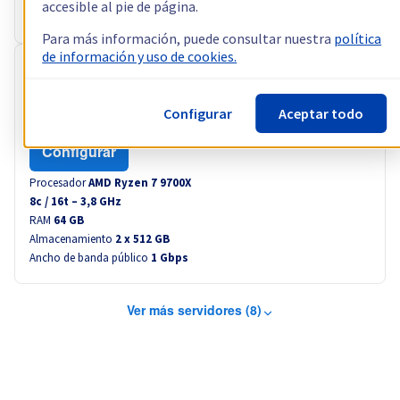
accesible al pie de página.
Ancho de banda privado
1 Gbps - 2 Gbps
Para más información, puede consultar nuestra
política
de información y uso de cookies.
RISE-S
64,99 €
Configurar
Aceptar todo
sin IVA/mes
es decir 78,64 € IVA incl./mes
Configurar
Procesador
AMD Ryzen 7 9700X
8
c /
16
t –
3,8
GHz
RAM
64 GB
Almacenamiento
2 x 512 GB
Ancho de banda público
1 Gbps
Ver más servidores (8)