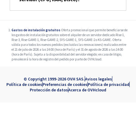
Gastos de instalación gratuitos
Oferta promocional que permite beneficiarse de
los gastos de instalación gratuitos sobre el alquiler de un servidor dedicado Rise-1,
Rise-3, Rise-GAME-1, Rise-GAME-2, SYS-GAME-1, SYS-GAME-2 o KS-GAME. Oferta
válida para todos los nuevos pedidos (excluidas las renovaciones) realizados entre
el 21 de julio de 2026 a las 14:00 (hora de París) y el 31 de agosto de 2026 a las 14:00
(hora de París). Sujeta a la disponibilidad del servidor elegido; en caso de litigio,
prevalecerá la hora de registro del pedido por parte de OVHcloud.
© Copyright 1999-2026 OVH SAS.
Avisos legales
Política de cookies
Preferencias de cookies
Política de privacidad
Protección de datos
Acerca de OVHcloud