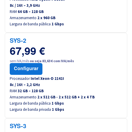
8
c /
16
t –
3,9
GHz
RAM
64 GB – 128 GB
Armazenamento
2 x 960 GB
Largura de banda pública
1 Gbps
SYS-2
67,99 €
sem IVA/mês
ou seja 83,63 € com IVA/mês
Configurar
Processador
Intel Xeon-D 2141I
8
c /
16
t –
2,2
GHz
RAM
32 GB – 128 GB
Armazenamento
2 x 512 GB - 2 x 512 GB + 2 x 4 TB
Largura de banda pública
1 Gbps
Largura de banda privada
1 Gbps
SYS-3