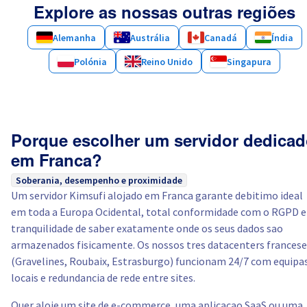
Explore as nossas outras regiões
Alemanha
Austrália
Canadá
Índia
Polónia
Reino Unido
Singapura
Porque escolher um servidor dedica
em Franca?
Soberania, desempenho e proximidade
Um servidor Kimsufi alojado em Franca garante debitimo ideal
em toda a Europa Ocidental, total conformidade com o RGPD e
tranquilidade de saber exatamente onde os seus dados sao
armazenados fisicamente. Os nossos tres datacenters francese
(Gravelines, Roubaix, Estrasburgo) funcionam 24/7 com equipa
locais e redundancia de rede entre sites.
Quer aloje um site de e-commerce, uma aplicacao SaaS ou uma