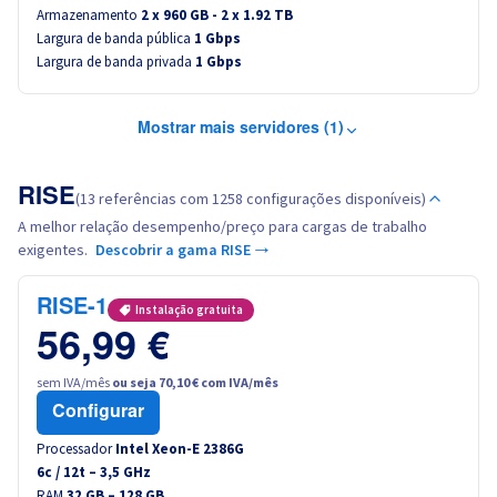
Armazenamento
2 x 960 GB - 2 x 1.92 TB
Largura de banda pública
1 Gbps
Largura de banda privada
1 Gbps
Mostrar mais servidores (1)
RISE
(13 referências com 1258 configurações disponíveis)
A melhor relação desempenho/preço para cargas de trabalho
exigentes.
Descobrir a gama RISE →
RISE-1
Instalação gratuita
56,99 €
sem IVA/mês
ou seja 70,10 € com IVA/mês
Configurar
Processador
Intel Xeon-E 2386G
6
c /
12
t –
3,5
GHz
RAM
32 GB – 128 GB