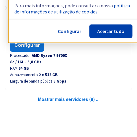
Para mais informações, pode consultar a nossa
política
de informações de utilização de cookies.
RISE-S
64,99 €
Configurar
Aceitar tudo
sem IVA/mês
ou seja 79,94 € com IVA/mês
Configurar
Processador
AMD Ryzen 7 9700X
8
c /
16
t –
3,8
GHz
RAM
64 GB
Armazenamento
2 x 512 GB
Largura de banda pública
3 Gbps
Mostrar mais servidores (8)