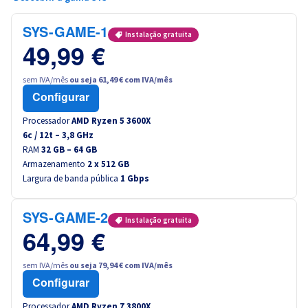
SYS-GAME-1
Instalação gratuita
49,99 €
sem IVA/mês
ou seja 61,49 € com IVA/mês
Configurar
Processador
AMD Ryzen 5 3600X
6
c /
12
t –
3,8
GHz
RAM
32 GB – 64 GB
Armazenamento
2 x 512 GB
Largura de banda pública
1 Gbps
SYS-GAME-2
Instalação gratuita
64,99 €
sem IVA/mês
ou seja 79,94 € com IVA/mês
Configurar
Processador
AMD Ryzen 7 3800X