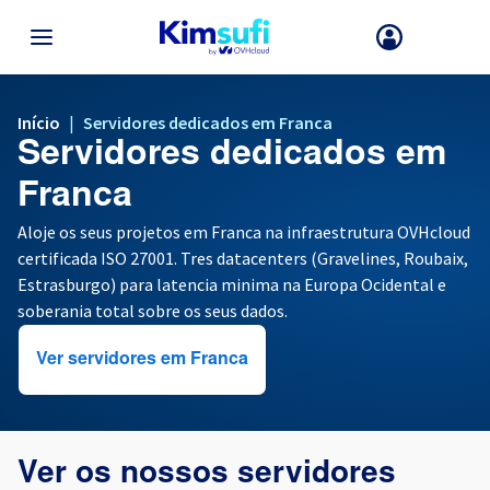
VOLTAR AO MENU
Início
|
Servidores dedicados em Franca
Servidores dedicados em
A sua escolha de país e/ou região pode alterar certos fatores como
moeda, preço e disponibilidade de produtos.
Franca
Aloje os seus projetos em Franca na infraestrutura OVHcloud
certificada ISO 27001. Tres datacenters (Gravelines, Roubaix,
França
Estrasburgo) para latencia minima na Europa Ocidental e
soberania total sobre os seus dados.
Alemanha
Ver servidores em Franca
Espanha
Reino Unido
Ver os nossos servidores
Irlanda