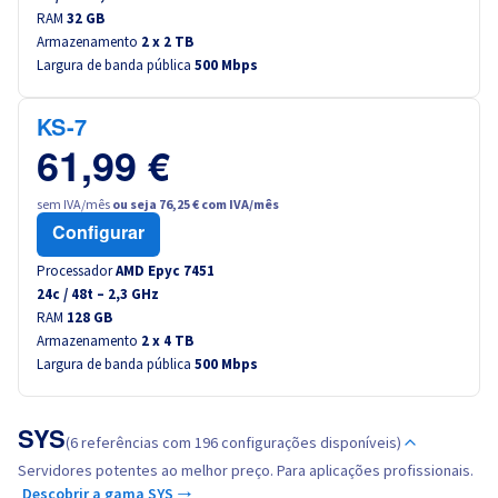
RAM
Canada (fr)
32 GB
Armazenamento
2 x 2 TB
Largura de banda pública
500 Mbps
América Latina
KS-7
Australia
61,99 €
Singapore
sem IVA/mês
ou seja 76,25 € com IVA/mês
Configurar
India
Processador
AMD Epyc 7451
24
c /
48
t –
2,3
GHz
Asia
RAM
128 GB
Armazenamento
2 x 4 TB
Largura de banda pública
500 Mbps
World
SYS
(6 referências com 196 configurações disponíveis)
Servidores potentes ao melhor preço. Para aplicações profissionais.
Descobrir a gama SYS →