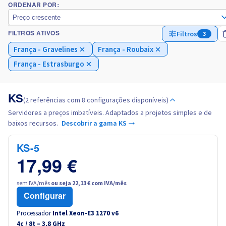
ORDENAR POR:
Preço crescente
Itália
Filtros
3
FILTROS ATIVOS
França - Gravelines
França - Roubaix
Países Baixos
França - Estrasburgo
Polónia
KS
(2 referências com 8 configurações disponíveis)
Portugal
Servidores a preços imbatíveis. Adaptados a projetos simples e de
baixos recursos.
Descobrir a gama KS →
Marrocos
KS-5
Senegal
17,99 €
Tunísia
sem IVA/mês
ou seja 22,13 € com IVA/mês
Configurar
Canada (en)
Processador
Intel Xeon-E3 1270 v6
4
c /
8
t –
3,8
GHz