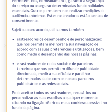
Permitem-nos, nomeadamente, garantir a segurança
sem IVA/mês
ou seja 110,69 € com IVA/mês
do serviço ou assegurar determinadas funcionalidades
Configurar
essenciais. Outros permitem-nos realizar medições de
audiência anónimas. Estes rastreadores estão isentos de
Processador
AMD Ryzen 7 5800X
consentimento.
8
c /
16
t –
3,8
GHz
RAM
64 GB – 128 GB
Sujeito ao seu acordo, utilizamos também:
Armazenamento
2 x 960 GB
Largura de banda pública
3 Gbps
rastreadores de desempenho e de personalização:
que nos permitem melhorar a sua navegação de
acordo com as suas preferências e utilizações, bem
RISE-3
como medir o desempenho das nossas páginas;
Instalação gratuita
91,99 €
e rastreadores de redes sociais e de parceiros
terceiros: que nos permitem difundir publicidade
sem IVA/mês
ou seja 113,15 € com IVA/mês
direcionada, medir a sua eficácia e partilhar
Configurar
determinados dados com os nossos parceiros
publicitários e as redes sociais.
Processador
AMD Ryzen 9 5900X
12
c /
24
t –
3,7
GHz
Pode aceitar todos os rastreadores, recusá-los ou
RAM
32 GB – 128 GB
personalizar as suas escolhas a qualquer momento
Armazenamento
2 x 512 GB - 4 x 3.84 TB
clicando na ligação «Gerir os meus cookies» acessível no
Largura de banda pública
3 Gbps
fundo da página.
Largura de banda privada
1 Gbps - 2 Gbps