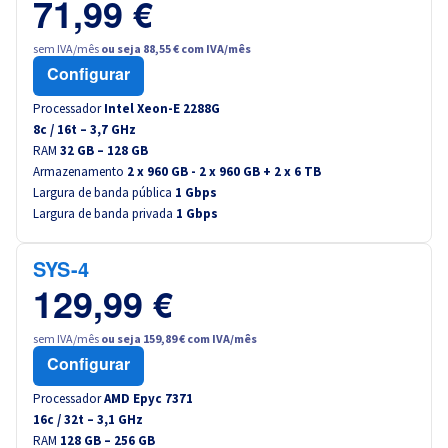
71,99 €
sem IVA/mês
ou seja 88,55 € com IVA/mês
Configurar
Processador
Intel Xeon-E 2288G
8
c /
16
t –
3,7
GHz
RAM
32 GB – 128 GB
Armazenamento
2 x 960 GB - 2 x 960 GB + 2 x 6 TB
Largura de banda pública
1 Gbps
Largura de banda privada
1 Gbps
SYS-4
129,99 €
sem IVA/mês
ou seja 159,89 € com IVA/mês
Configurar
Processador
AMD Epyc 7371
16
c /
32
t –
3,1
GHz
RAM
128 GB – 256 GB