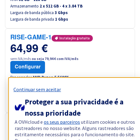
Armazenamento
2 x 512 GB - 4 x 3.84 TB
Largura de banda pública
3 Gbps
Largura de banda privada
1 Gbps
RISE-GAME-1
Instalação gratuita
64,99 €
sem IVA/mês
ou seja 79,94 € com IVA/mês
Configurar
Processador
AMD Ryzen 5 5600X
6
c /
12
t –
3,7
GHz
Continuar sem aceitar
RAM
32 GB – 64 GB
Armazenamento
2 x 512 GB
Proteger a sua privacidade é a
Largura de banda pública
3 Gbps
nossa prioridade
A OVHcloud e
os seus parceiros
utilizam cookies e outros
RISE-GAME-2
Instalação gratuita
rastreadores no nosso website. Alguns rastreadores são
89,99 €
estritamente necessários para o funcionamento do site.