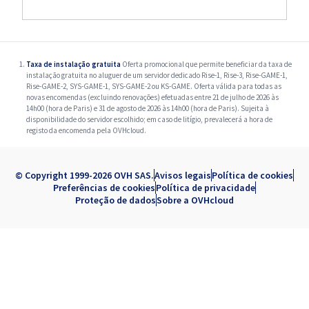
Taxa de instalação gratuita
Oferta promocional que permite beneficiar da taxa de
instalação gratuita no aluguer de um servidor dedicado Rise-1, Rise-3, Rise-GAME-1,
Rise-GAME-2, SYS-GAME-1, SYS-GAME-2 ou KS-GAME. Oferta válida para todas as
novas encomendas (excluindo renovações) efetuadas entre 21 de julho de 2026 às
14h00 (hora de Paris) e 31 de agosto de 2026 às 14h00 (hora de Paris). Sujeita à
disponibilidade do servidor escolhido; em caso de litígio, prevalecerá a hora de
registo da encomenda pela OVHcloud.
© Copyright 1999-2026 OVH SAS.
Avisos legais
Política de cookies
Preferências de cookies
Política de privacidade
Proteção de dados
Sobre a OVHcloud