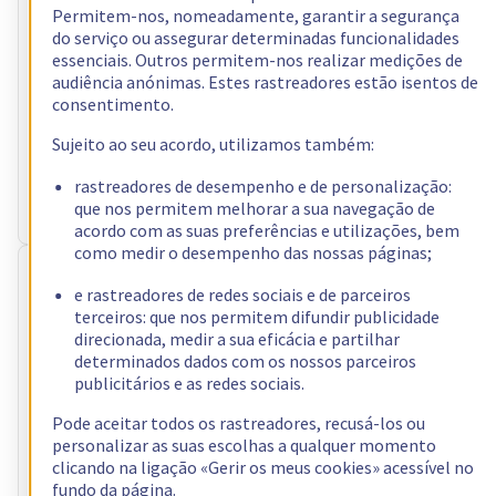
Permitem-nos, nomeadamente, garantir a segurança
sem IVA/mês
ou seja 113,15 € com IVA/mês
do serviço ou assegurar determinadas funcionalidades
essenciais. Outros permitem-nos realizar medições de
Configurar
audiência anónimas. Estes rastreadores estão isentos de
Processador
AMD Ryzen 9 5900X
consentimento.
12
c /
24
t –
3,7
GHz
RAM
Sujeito ao seu acordo, utilizamos também:
32 GB – 128 GB
Armazenamento
2 x 512 GB - 4 x 3.84 TB
rastreadores de desempenho e de personalização:
Largura de banda pública
3 Gbps
que nos permitem melhorar a sua navegação de
Largura de banda privada
1 Gbps - 2 Gbps
acordo com as suas preferências e utilizações, bem
como medir o desempenho das nossas páginas;
RISE-2
e rastreadores de redes sociais e de parceiros
64,99 €
terceiros: que nos permitem difundir publicidade
direcionada, medir a sua eficácia e partilhar
sem IVA/mês
ou seja 79,94 € com IVA/mês
determinados dados com os nossos parceiros
Configurar
publicitários e as redes sociais.
Processador
Intel Xeon-E 2388G
Pode aceitar todos os rastreadores, recusá-los ou
8
c /
16
t –
3,2
GHz
personalizar as suas escolhas a qualquer momento
RAM
32 GB – 128 GB
clicando na ligação «Gerir os meus cookies» acessível no
Armazenamento
2 x 512 GB - 4 x 3.84 TB
fundo da página.