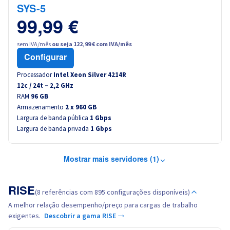
SYS-5
99,99 €
sem IVA/mês
ou seja 122,99 € com IVA/mês
Configurar
Processador
Intel Xeon Silver 4214R
12
c /
24
t –
2,2
GHz
RAM
96 GB
Armazenamento
2 x 960 GB
Largura de banda pública
1 Gbps
Largura de banda privada
1 Gbps
Mostrar mais servidores (1)
RISE
(8 referências com 895 configurações disponíveis)
A melhor relação desempenho/preço para cargas de trabalho
exigentes.
Descobrir a gama RISE →