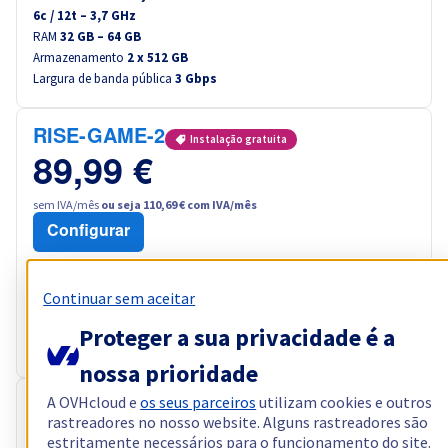
6
c /
12
t –
3,7
GHz
RAM
32 GB – 64 GB
Armazenamento
2 x 512 GB
Largura de banda pública
3 Gbps
RISE-GAME-2
Instalação gratuita
89,99 €
sem IVA/mês
ou seja 110,69 € com IVA/mês
Configurar
Processador
AMD Ryzen 7 5800X
8
c /
16
t –
3,8
GHz
Continuar sem aceitar
RAM
64 GB – 128 GB
Armazenamento
2 x 960 GB
Proteger a sua privacidade é a
Largura de banda pública
3 Gbps
nossa prioridade
A OVHcloud e
os seus parceiros
utilizam cookies e outros
RISE-3
Instalação gratuita
rastreadores no nosso website. Alguns rastreadores são
91,99 €
estritamente necessários para o funcionamento do site.