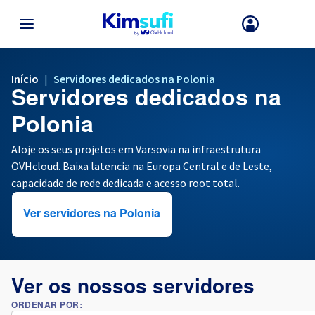
VOLTAR AO MENU
Início
|
Servidores dedicados na Polonia
Servidores dedicados na
A sua escolha de país e/ou região pode alterar certos fatores como
moeda, preço e disponibilidade de produtos.
Polonia
Aloje os seus projetos em Varsovia na infraestrutura
OVHcloud. Baixa latencia na Europa Central e de Leste,
França
capacidade de rede dedicada e acesso root total.
Alemanha
Ver servidores na Polonia
Espanha
Reino Unido
Ver os nossos servidores
ORDENAR POR:
Irlanda