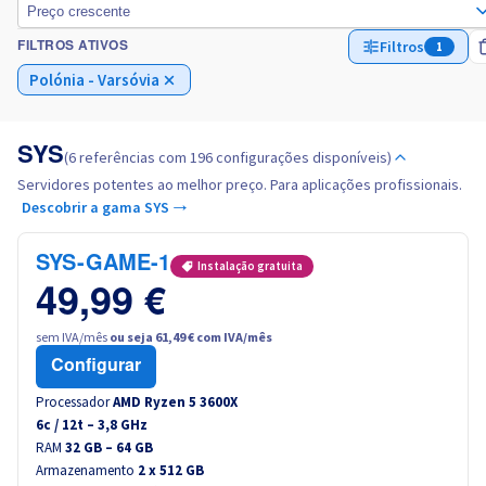
Preço crescente
Filtros
1
FILTROS ATIVOS
Itália
Polónia - Varsóvia
Países Baixos
SYS
(6 referências com 196 configurações disponíveis)
Polónia
Servidores potentes ao melhor preço. Para aplicações profissionais.
Descobrir a gama SYS →
Portugal
SYS-GAME-1
Instalação gratuita
Marrocos
49,99 €
Senegal
sem IVA/mês
ou seja 61,49 € com IVA/mês
Configurar
Tunísia
Processador
AMD Ryzen 5 3600X
6
c /
12
t –
3,8
GHz
RAM
Canada (en)
32 GB – 64 GB
Armazenamento
2 x 512 GB