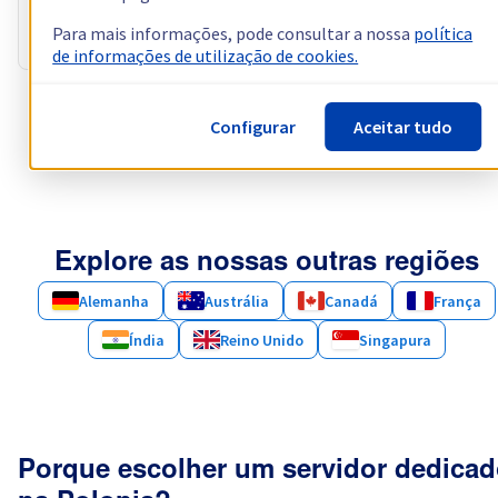
Largura de banda pública
3 Gbps
Para mais informações, pode consultar a nossa
política
Largura de banda privada
1 Gbps - 2 Gbps
de informações de utilização de cookies.
Mostrar mais servidores (3)
Configurar
Aceitar tudo
Explore as nossas outras regiões
Alemanha
Austrália
Canadá
França
Índia
Reino Unido
Singapura
Porque escolher um servidor dedica