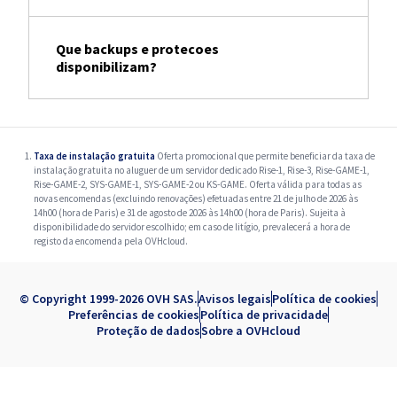
Que backups e protecoes
disponibilizam?
Taxa de instalação gratuita
Oferta promocional que permite beneficiar da taxa de
instalação gratuita no aluguer de um servidor dedicado Rise-1, Rise-3, Rise-GAME-1,
Rise-GAME-2, SYS-GAME-1, SYS-GAME-2 ou KS-GAME. Oferta válida para todas as
novas encomendas (excluindo renovações) efetuadas entre 21 de julho de 2026 às
14h00 (hora de Paris) e 31 de agosto de 2026 às 14h00 (hora de Paris). Sujeita à
disponibilidade do servidor escolhido; em caso de litígio, prevalecerá a hora de
registo da encomenda pela OVHcloud.
© Copyright 1999-2026 OVH SAS.
Avisos legais
Política de cookies
Preferências de cookies
Política de privacidade
Proteção de dados
Sobre a OVHcloud