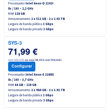
Processador
Intel Xeon-D 2141I
8
c /
16
t –
2,2
GHz
RAM
128 GB
Armazenamento
2 x 512 GB - 2 x 1.92 TB
Largura de banda pública
1 Gbps
Largura de banda privada
1 Gbps
SYS-3
71,99 €
sem IVA/mês
ou seja 88,55 € com IVA/mês
Configurar
Processador
Intel Xeon-E 2288G
8
c /
16
t –
3,7
GHz
RAM
64 GB – 128 GB
Armazenamento
2 x 960 GB - 2 x 1.92 TB
Largura de banda pública
1 Gbps
Largura de banda privada
1 Gbps