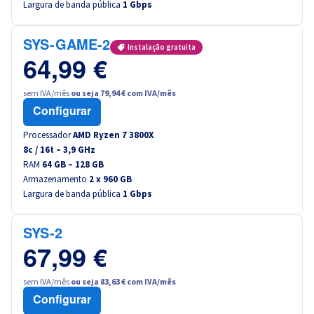
Largura de banda pública
1 Gbps
Canada (fr)
SYS-GAME-2
América Latina
Instalação gratuita
64,99 €
Australia
sem IVA/mês
ou seja 79,94 € com IVA/mês
Configurar
Singapore
Processador
AMD Ryzen 7 3800X
8
c /
16
t –
3,9
GHz
India
RAM
64 GB – 128 GB
Armazenamento
2 x 960 GB
Largura de banda pública
Asia
1 Gbps
World
SYS-2
67,99 €
sem IVA/mês
ou seja 83,63 € com IVA/mês
Configurar