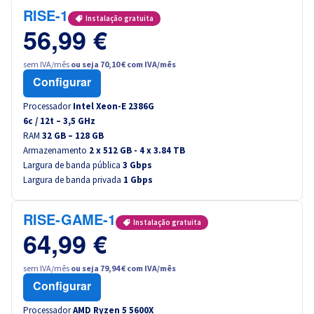
RISE-1
Instalação gratuita
56,99 €
sem IVA/mês
ou seja 70,10 € com IVA/mês
Configurar
Processador
Intel Xeon-E 2386G
6
c /
12
t –
3,5
GHz
RAM
32 GB – 128 GB
Armazenamento
2 x 512 GB - 4 x 3.84 TB
Largura de banda pública
3 Gbps
Largura de banda privada
1 Gbps
RISE-GAME-1
Instalação gratuita
64,99 €
sem IVA/mês
ou seja 79,94 € com IVA/mês
Configurar
Processador
AMD Ryzen 5 5600X