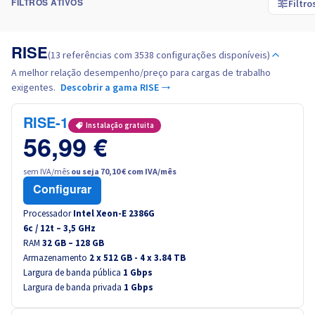
Filtro
FILTROS ATIVOS
Itália
RISE
(13 referências com 3538 configurações disponíveis)
Países Baixos
A melhor relação desempenho/preço para cargas de trabalho
exigentes.
Descobrir a gama RISE →
Polónia
RISE-1
Instalação gratuita
Portugal
56,99 €
sem IVA/mês
ou seja 70,10 € com IVA/mês
Marrocos
Configurar
Processador
Intel Xeon-E 2386G
Senegal
6
c /
12
t –
3,5
GHz
RAM
32 GB – 128 GB
Tunísia
Armazenamento
2 x 512 GB - 4 x 3.84 TB
Largura de banda pública
1 Gbps
Largura de banda privada
1 Gbps
Canada (en)