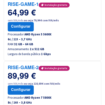
Canada (fr)
RISE-GAME-1
Instalação gratuita
64,99 €
América Latina
sem IVA/mês
ou seja 79,94 € com IVA/mês
Configurar
Australia
Processador
AMD Ryzen 5 5600X
6
c /
12
t –
3,7
GHz
Singapore
RAM
32 GB – 64 GB
Armazenamento
2 x 512 GB
India
Largura de banda pública
1 Gbps
Asia
RISE-GAME-2
Instalação gratuita
89,99 €
World
sem IVA/mês
ou seja 110,69 € com IVA/mês
Configurar
Processador
AMD Ryzen 7 5800X
8
c /
16
t –
3,8
GHz