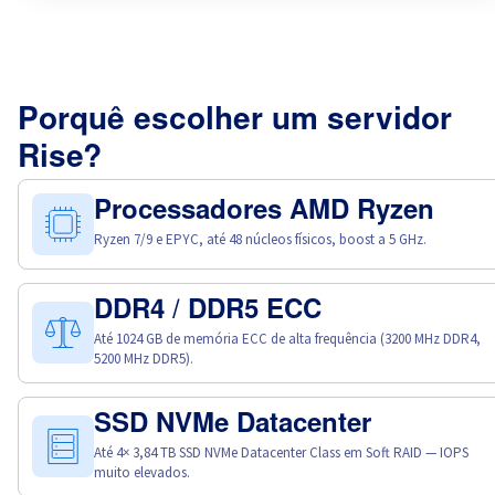
Porquê escolher um servidor
Rise?
Processadores AMD Ryzen
Ryzen 7/9 e EPYC, até 48 núcleos físicos, boost a 5 GHz.
DDR4 / DDR5 ECC
Até 1024 GB de memória ECC de alta frequência (3200 MHz DDR4,
5200 MHz DDR5).
SSD NVMe Datacenter
Até 4× 3,84 TB SSD NVMe Datacenter Class em Soft RAID — IOPS
muito elevados.