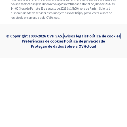
novas encomendas (excluindo renovações) efetuadas entre 21 de julho de 2026 às
14h00 (hora de Paris) e 31 de agosto de 2026 às 14h00 (hora de Paris). Sujeita à
disponibilidade do servidor escolhido; em caso de litígio, prevalecerá a hora de
registo da encomenda pela OVHcloud.
© Copyright 1999-2026 OVH SAS.
Avisos legais
Política de cookies
Preferências de cookies
Política de privacidade
Proteção de dados
Sobre a OVHcloud