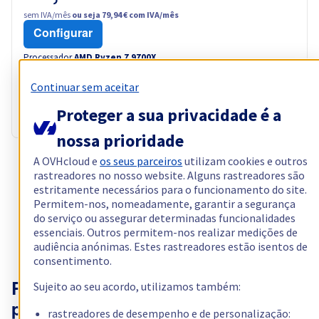
sem IVA/mês
ou seja 79,94 € com IVA/mês
Configurar
Processador
AMD Ryzen 7 9700X
8
c /
16
t –
3,8
GHz
Continuar sem aceitar
RAM
64 GB
Armazenamento
2 x 512 GB
Proteger a sua privacidade é a
Largura de banda pública
1 Gbps
nossa prioridade
A OVHcloud e
os seus parceiros
utilizam cookies e outros
Mostrar mais servidores (8)
rastreadores no nosso website. Alguns rastreadores são
estritamente necessários para o funcionamento do site.
Permitem-nos, nomeadamente, garantir a segurança
do serviço ou assegurar determinadas funcionalidades
essenciais. Outros permitem-nos realizar medições de
audiência anónimas. Estes rastreadores estão isentos de
consentimento.
Sujeito ao seu acordo, utilizamos também:
Rise: desempenho ao serviço dos
profissionais
rastreadores de desempenho e de personalização: