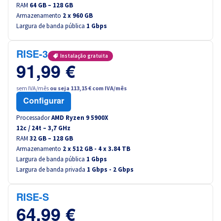
RAM
64 GB – 128 GB
Armazenamento
2 x 960 GB
Largura de banda pública
1 Gbps
RISE-3
Instalação gratuita
91,99 €
sem IVA/mês
ou seja 113,15 € com IVA/mês
Configurar
Processador
AMD Ryzen 9 5900X
12
c /
24
t –
3,7
GHz
RAM
32 GB – 128 GB
Armazenamento
2 x 512 GB - 4 x 3.84 TB
Largura de banda pública
1 Gbps
Largura de banda privada
1 Gbps - 2 Gbps
RISE-S
64,99 €