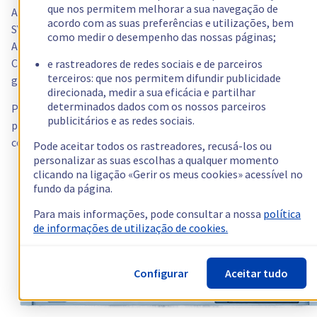
que nos permitem melhorar a sua navegação de
A gama
Rise
preenche a lacuna entre a entrada/gama média (KS
acordo com as suas preferências e utilizações, bem
SYS) e os servidores Advance/Scale da OVHcloud. Processadores
como medir o desempenho das nossas páginas;
AMD Ryzen 7 a Ryzen 9, memória ECC, SSD NVMe Datacenter
Class — e opções de largura de banda robustas (até 3 Gbps
e rastreadores de redes sociais e de parceiros
terceiros: que nos permitem difundir publicidade
garantido).
direcionada, medir a sua eficácia e partilhar
determinados dados com os nossos parceiros
Para aplicações críticas, bases de dados de alto tráfego,
publicitários e as redes sociais.
plataformas e-commerce e serviços em tempo real — Rise
combina a fiabilidade da OVHcloud com um preço controlado.
Pode aceitar todos os rastreadores, recusá-los ou
personalizar as suas escolhas a qualquer momento
clicando na ligação «Gerir os meus cookies» acessível no
fundo da página.
Para mais informações, pode consultar a nossa
política
de informações de utilização de cookies.
Configurar
Aceitar tudo