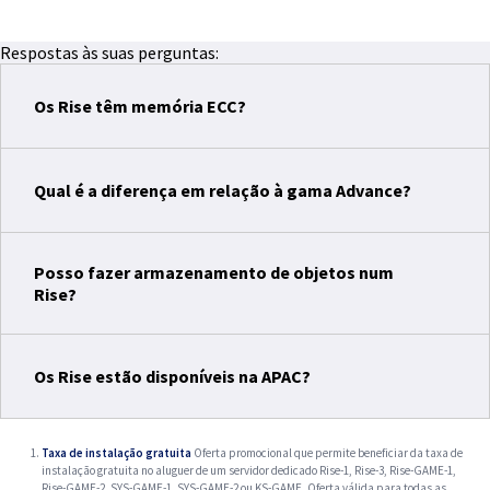
Respostas às suas perguntas:
Os Rise têm memória ECC?
Qual é a diferença em relação à gama Advance?
Posso fazer armazenamento de objetos num
Rise?
Os Rise estão disponíveis na APAC?
Taxa de instalação gratuita
Oferta promocional que permite beneficiar da taxa de
instalação gratuita no aluguer de um servidor dedicado Rise-1, Rise-3, Rise-GAME-1,
Rise-GAME-2, SYS-GAME-1, SYS-GAME-2 ou KS-GAME. Oferta válida para todas as