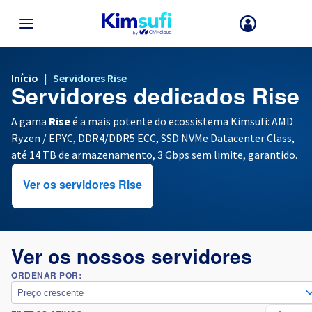
VOLTAR AO MENU
Início
|
Servidores Rise
Servidores dedicados Rise
A sua escolha de país e/ou região pode alterar certos fatores como
moeda, preço e disponibilidade de produtos.
A gama
Rise
é a mais potente do ecossistema Kimsufi: AMD
Ryzen / EPYC, DDR4/DDR5 ECC, SSD NVMe Datacenter Class,
até 14 TB de armazenamento, 3 Gbps sem limite, garantido.
França
Ver os servidores Rise
Alemanha
Espanha
Ver os nossos servidores
Reino Unido
ORDENAR POR:
Preço crescente
Irlanda