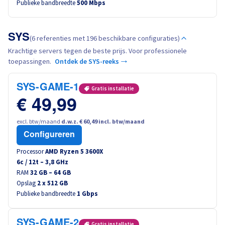
Publieke bandbreedte
500 Mbps
Canada (fr)
América Latina
SYS
(6 referenties met 196 beschikbare configuraties)
Krachtige servers tegen de beste prijs. Voor professionele
Australia
toepassingen.
Ontdek de SYS-reeks →
Singapore
SYS-GAME-1
Gratis installatie
€ 49,99
India
excl. btw/maand
d.w.z. € 60,49 incl. btw/maand
Configureren
Asia
Processor
AMD Ryzen 5 3600X
6
c /
12
t –
3,8
GHz
World
RAM
32 GB – 64 GB
Opslag
2 x 512 GB
Publieke bandbreedte
1 Gbps
SYS-GAME-2
Gratis installatie