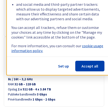
and social media and third-party partner trackers:
Processor
AMD Ryzen 9 5900X
which allow us to display targeted advertisements,
12
c /
24
t –
3,7
GHz
measure their effectiveness and share certain data
RAM
32 GB – 128 GB
with our advertising partners and social media.
Opslag
2 x 512 GB - 4 x 3.84 TB
Publieke bandbreedte
3 Gbps
You can accept all trackers, refuse them or customise
Privé-bandbreedte
1 Gbps - 2 Gbps
your choices at any time by clicking on the "Manage my
cookies" link accessible at the bottom of the page.
RISE-2
For more information, you can consult our
cookie usage
information policy.
€ 64,99
excl. btw/maand
d.w.z. € 78,64 incl. btw/maand
Set up
Accept all
Configureren
Processor
Intel Xeon-E 2388G
8
c /
16
t –
3,2
GHz
RAM
32 GB – 128 GB
Opslag
2 x 512 GB - 4 x 3.84 TB
Publieke bandbreedte
3 Gbps
Privé-bandbreedte
1 Gbps - 2 Gbps