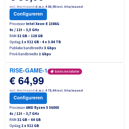
excl. btw/maand
d.w.z. € 68,96 incl. btw/maand
Configureren
Processor
Intel Xeon-E 2386G
6
c /
12
t –
3,5
GHz
RAM
32 GB – 128 GB
Opslag
2 x 512 GB - 4 x 3.84 TB
Publieke bandbreedte
3 Gbps
Privé-bandbreedte
1 Gbps
RISE-GAME-1
Gratis installatie
€ 64,99
excl. btw/maand
d.w.z. € 78,64 incl. btw/maand
Configureren
Processor
AMD Ryzen 5 5600X
6
c /
12
t –
3,7
GHz
RAM
32 GB – 64 GB
Opslag
2 x 512 GB