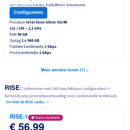
excl. btw/maand
d.w.z. € 120,99 incl. btw/maand
Configureren
Processor
Intel Xeon Silver 4214R
12
c /
24
t –
2,2
GHz
RAM
96 GB
Opslag
2 x 960 GB
Publieke bandbreedte
1 Gbps
Privé-bandbreedte
1 Gbps
Meer servers tonen (1)
RISE
(7 referenties met 943 beschikbare configuraties)
De beste prijs-prestatieverhouding voor veeleisende workloads.
Ontdek de RISE-reeks →
RISE-1
Gratis installatie
€ 56,99