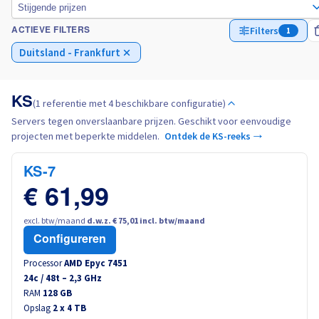
Stijgende prijzen
Filters
1
ACTIEVE FILTERS
Italië
Duitsland - Frankfurt
Nederland
KS
(1 referentie met 4 beschikbare configuratie)
Polen
Servers tegen onverslaanbare prijzen. Geschikt voor eenvoudige
projecten met beperkte middelen.
Ontdek de KS-reeks →
Portugal
KS-7
Marokko
€ 61,99
Senegal
excl. btw/maand
d.w.z. € 75,01 incl. btw/maand
Configureren
Tunesië
Processor
AMD Epyc 7451
24
c /
48
t –
2,3
GHz
RAM
128 GB
Canada (en)
Opslag
2 x 4 TB