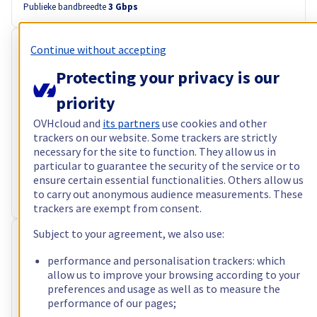
Publieke bandbreedte
3 Gbps
RISE-GAME-2
Continue without accepting
Gratis installatie
€ 89,99
Protecting your privacy is our
excl. btw/maand
d.w.z. € 108,89 incl. btw/maand
priority
Configureren
OVHcloud and
its partners
use cookies and other
trackers on our website. Some trackers are strictly
Processor
AMD Ryzen 7 5800X
necessary for the site to function. They allow us in
8
c /
16
t –
3,8
GHz
particular to guarantee the security of the service or to
RAM
64 GB – 128 GB
ensure certain essential functionalities. Others allow us
Opslag
2 x 960 GB
to carry out anonymous audience measurements. These
Publieke bandbreedte
3 Gbps
trackers are exempt from consent.
Subject to your agreement, we also use:
RISE-3
Gratis installatie
performance and personalisation trackers: which
€ 91,99
allow us to improve your browsing according to your
excl. btw/maand
preferences and usage as well as to measure the
d.w.z. € 111,31 incl. btw/maand
performance of our pages;
Configureren