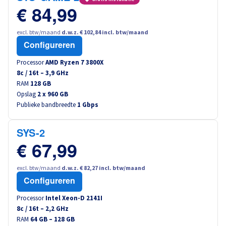
€ 84,99
excl. btw/maand
d.w.z. € 102,84 incl. btw/maand
Configureren
Processor
AMD Ryzen 7 3800X
8
c /
16
t –
3,9
GHz
RAM
128 GB
Opslag
2 x 960 GB
Publieke bandbreedte
1 Gbps
SYS-2
€ 67,99
excl. btw/maand
d.w.z. € 82,27 incl. btw/maand
Configureren
Processor
Intel Xeon-D 2141I
8
c /
16
t –
2,2
GHz
RAM
64 GB – 128 GB