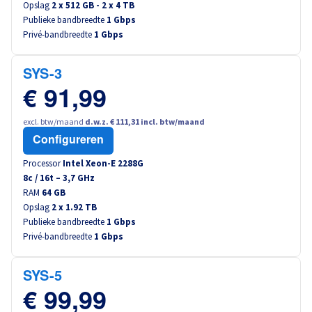
Opslag
2 x 512 GB - 2 x 4 TB
Publieke bandbreedte
1 Gbps
Privé-bandbreedte
1 Gbps
SYS-3
€ 91,99
excl. btw/maand
d.w.z. € 111,31 incl. btw/maand
Configureren
Processor
Intel Xeon-E 2288G
8
c /
16
t –
3,7
GHz
RAM
64 GB
Opslag
2 x 1.92 TB
Publieke bandbreedte
1 Gbps
Privé-bandbreedte
1 Gbps
SYS-5
€ 99,99