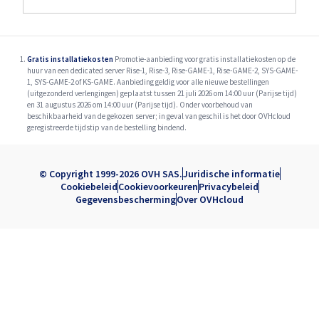
Gratis installatiekosten
Promotie-aanbieding voor gratis installatiekosten op de
huur van een dedicated server Rise-1, Rise-3, Rise-GAME-1, Rise-GAME-2, SYS-GAME-
1, SYS-GAME-2 of KS-GAME. Aanbieding geldig voor alle nieuwe bestellingen
(uitgezonderd verlengingen) geplaatst tussen 21 juli 2026 om 14:00 uur (Parijse tijd)
en 31 augustus 2026 om 14:00 uur (Parijse tijd). Onder voorbehoud van
beschikbaarheid van de gekozen server; in geval van geschil is het door OVHcloud
geregistreerde tijdstip van de bestelling bindend.
© Copyright 1999-2026 OVH SAS.
Juridische informatie
Cookiebeleid
Cookievoorkeuren
Privacybeleid
Gegevensbescherming
Over OVHcloud