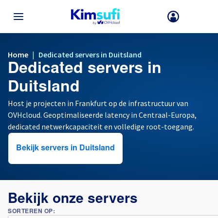
TERUG NAAR MENU
Home
|
Dedicated servers in Duitsland
Dedicated servers in
Uw keuze van land en/of regio kan bepaalde factoren zoals valuta, pr
en productbeschikbaarheid wijzigen.
Duitsland
Host je projecten in Frankfurt op de infrastructuur van
OVHcloud. Geoptimaliseerde latency in Centraal-Europa,
Frankrijk
dedicated netwerkcapaciteit en volledige root-toegang.
Duitsland
Bekijk servers in Duitsland
Spanje
Verenigd Koninkrijk
Bekijk onze servers
SORTEREN OP:
Ierland