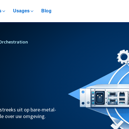
s
Usages
Blog
 Orchestration
streeks uit op bare-metal-
ole over uw omgeving.