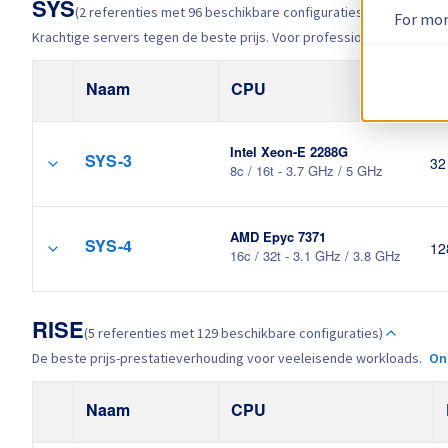
SYS
(2 referenties met 96 beschikbare configuraties)
For mor
Krachtige servers tegen de beste prijs. Voor professionele toepassi
Naam
CPU
R
Intel Xeon-E 2288G
SYS-3
32
8c / 16t - 3.7 GHz / 5 GHz
AMD Epyc 7371
SYS-4
12
16c / 32t - 3.1 GHz / 3.8 GHz
RISE
(5 referenties met 129 beschikbare configuraties)
De beste prijs-prestatieverhouding voor veeleisende workloads.
On
Naam
CPU