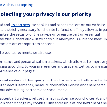
e without accepting
otecting your privacy is our priority
ud and
its partners
use cookies and other trackers on our website
 are strictly necessary for the site to function. They allow us in pa
ntee the security of the service or to ensure certain essential
nalities. Others allow us to carry out anonymous audience measu
ojecten met beperkte middelen.
Ontdek de KS-reeks →
rackers are exempt from consent.
 to your agreement, we also use:
RAM
Opslag
Bandbreedte
ormance and personalisation trackers: which allow us to improve 
sing according to your preferences and usage as well as to measu
Publiek
300 Mbps
64 GB
2 x 450 GB
ormance of our pages;
ocial media and third-party partner trackers: which allow us to di
eted advertisements, measure their effectiveness and share certai
our advertising partners and social media.
Publiek
300 Mbps
128 GB
2 x 4 TB
 accept all trackers, refuse them or customise your choices at any
g on the "Manage my cookies" link accessible at the bottom of the