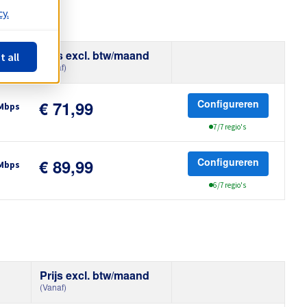
y.
t all
Prijs excl. btw/maand
edte
(Vanaf)
Configureren
 Mbps
€ 71,99
s
7/7 regio's
Configureren
 Mbps
€ 89,99
s
6/7 regio's
Prijs excl. btw/maand
(Vanaf)