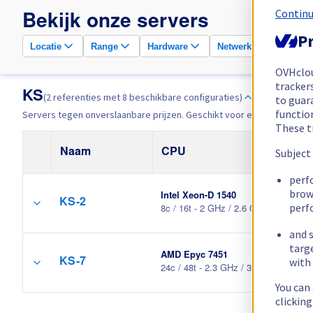
Continu
Bekijk onze servers
Pr
Locatie
Range
Hardware
Netwerk
Prijs
OVHclo
trackers
KS
(2 referenties met 8 beschikbare configuraties)
to guara
functio
Servers tegen onverslaanbare prijzen. Geschikt voor eenvoudige pr
These t
Subject
Naam
CPU
perf
brow
Intel Xeon-D 1540
KS-2
perf
8c / 16t - 2 GHz / 2.6 GHz
and s
targ
AMD Epyc 7451
with 
KS-7
24c / 48t - 2.3 GHz / 3.2 GHz
You can
clickin