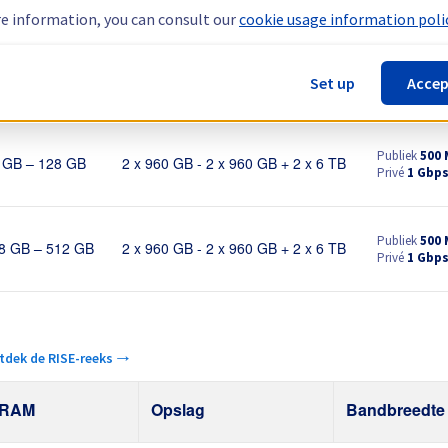
e information, you can consult our
cookie usage information polic
ngen.
Ontdek de SYS-reeks →
Set up
Accep
AM
Opslag
Bandbre
Publiek
500
 GB – 128 GB
2 x 960 GB - 2 x 960 GB + 2 x 6 TB
Privé
1 Gbp
Publiek
500
8 GB – 512 GB
2 x 960 GB - 2 x 960 GB + 2 x 6 TB
Privé
1 Gbp
tdek de RISE-reeks →
RAM
Opslag
Bandbreedte