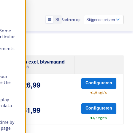
Sorteren op:
Stijgende prijzen
. Some
rticular
rements.
Prijs excl. btw/maand
(Vanaf)
your
re the
Configureren
€ 26,99
1/9 regio's
splay
n data
Configureren
€ 61,99
3/7 regio's
 time by
 page.