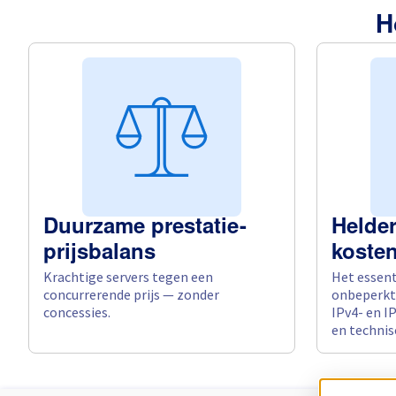
H
Duurzame prestatie-
Helder
prijsbalans
koste
Krachtige servers tegen een
Het essenti
concurrerende prijs — zonder
onbeperkt
concessies.
IPv4- en I
en technis