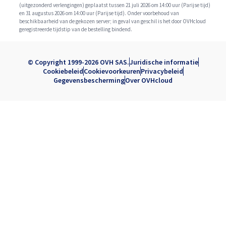
(uitgezonderd verlengingen) geplaatst tussen 21 juli 2026 om 14:00 uur (Parijse tijd)
en 31 augustus 2026 om 14:00 uur (Parijse tijd). Onder voorbehoud van
beschikbaarheid van de gekozen server; in geval van geschil is het door OVHcloud
geregistreerde tijdstip van de bestelling bindend.
© Copyright 1999-2026 OVH SAS.
Juridische informatie
Cookiebeleid
Cookievoorkeuren
Privacybeleid
Gegevensbescherming
Over OVHcloud