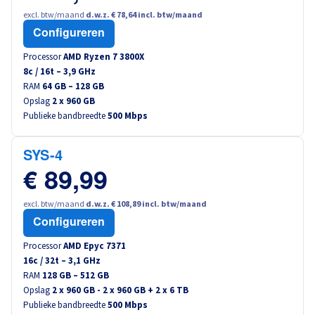
excl. btw/maand
d.w.z. € 78,64 incl. btw/maand
Configureren
Processor
AMD Ryzen 7 3800X
8
c /
16
t –
3,9
GHz
RAM
64 GB – 128 GB
Opslag
2 x 960 GB
Publieke bandbreedte
500 Mbps
SYS-4
€ 89,99
excl. btw/maand
d.w.z. € 108,89 incl. btw/maand
Configureren
Processor
AMD Epyc 7371
16
c /
32
t –
3,1
GHz
RAM
128 GB – 512 GB
Opslag
2 x 960 GB - 2 x 960 GB + 2 x 6 TB
Publieke bandbreedte
500 Mbps