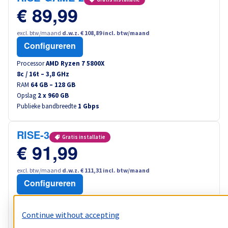
€ 89,99
excl. btw/maand
d.w.z. € 108,89 incl. btw/maand
Configureren
Processor
AMD Ryzen 7 5800X
8
c /
16
t –
3,8
GHz
RAM
64 GB – 128 GB
Opslag
2 x 960 GB
Publieke bandbreedte
1 Gbps
RISE-3
Gratis installatie
€ 91,99
excl. btw/maand
d.w.z. € 111,31 incl. btw/maand
Configureren
Processor
AMD Ryzen 9 5900X
12
c /
24
t –
3,7
GHz
Continue without accepting
RAM
32 GB – 128 GB