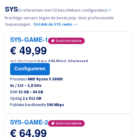
Canada (fr)
SYS
(3 referenties met 52 beschikbare configuraties)
Krachtige servers tegen de beste prijs. Voor professionele
América Latina
toepassingen.
Ontdek de SYS-reeks →
Australia
SYS-GAME-1
Gratis installatie
€ 49,99
Singapore
excl. btw/maand
d.w.z. € 60,49 incl. btw/maand
India
Configureren
Processor
AMD Ryzen 5 3600X
Asia
6
c /
12
t –
3,8
GHz
RAM
32 GB – 64 GB
Opslag
2 x 512 GB
World
Publieke bandbreedte
500 Mbps
SYS-GAME-2
Gratis installatie
€ 64,99