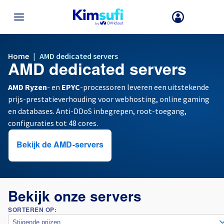
TERUG NAAR MENU
Home
|
AMD dedicated servers
AMD dedicated servers
Uw keuze van land en/of regio kan bepaalde factoren zoals valuta, pr
en productbeschikbaarheid wijzigen.
AMD Ryzen
- en
EPYC
-processoren leveren een uitstekende
prijs-prestatieverhouding voor webhosting, online gaming
en databases. Anti-DDoS inbegrepen, root-toegang,
Frankrijk
configuraties tot 48 cores.
Duitsland
Bekijk de AMD-servers
Spanje
Bekijk onze servers
Verenigd Koninkrijk
SORTEREN OP:
Ierland
Stijgende prijzen