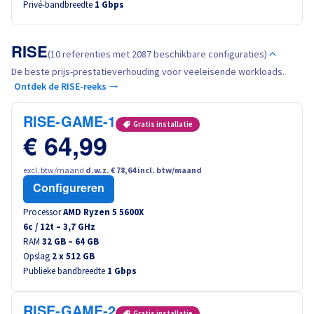
Privé-bandbreedte
1 Gbps
RISE
(10 referenties met 2087 beschikbare configuraties)
De beste prijs-prestatieverhouding voor veeleisende workloads.
Ontdek de RISE-reeks →
RISE-GAME-1
Gratis installatie
€ 64,99
excl. btw/maand
d.w.z. € 78,64 incl. btw/maand
Configureren
Processor
AMD Ryzen 5 5600X
6
c /
12
t –
3,7
GHz
RAM
32 GB – 64 GB
Opslag
2 x 512 GB
Publieke bandbreedte
1 Gbps
RISE-GAME-2
Gratis installatie