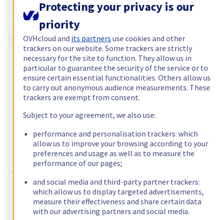
Protecting your privacy is our
Opslag
2 x 512 GB - 4 x 3.84 TB
Publieke bandbreedte
1 Gbps
priority
Privé-bandbreedte
1 Gbps - 2 Gbps
OVHcloud and
its partners
use cookies and other
trackers on our website. Some trackers are strictly
RISE-S
necessary for the site to function. They allow us in
particular to guarantee the security of the service or to
€ 64,99
ensure certain essential functionalities. Others allow us
to carry out anonymous audience measurements. These
excl. btw/maand
d.w.z. € 78,64 incl. btw/maand
trackers are exempt from consent.
Configureren
Subject to your agreement, we also use:
Processor
AMD Ryzen 7 9700X
8
c /
16
t –
3,8
GHz
performance and personalisation trackers: which
RAM
64 GB
allow us to improve your browsing according to your
Opslag
2 x 512 GB
preferences and usage as well as to measure the
Publieke bandbreedte
1 Gbps
performance of our pages;
and social media and third-party partner trackers:
RISE-M
which allow us to display targeted advertisements,
€ 99,99
measure their effectiveness and share certain data
with our advertising partners and social media.
excl. btw/maand
d.w.z. € 120,99 incl. btw/maand