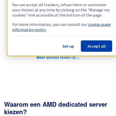
You can accept all trackers, refuse them or customise
Configureren
your choices at any time by clicking on the "Manage my
cookies" link accessible at the bottom of the page.
Processor
AMD RYZEN 9 9900X
12
c /
24
t –
4,4
GHz
For more information, you can consult our
cookie usage
RAM
64 GB
information policy.
Opslag
2 x 512 GB
Publieke bandbreedte
1 Gbps
Privé-bandbreedte
1 Gbps
Set up
Accept all
Meer servers tonen (5)
Waarom een AMD dedicated server
kiezen?