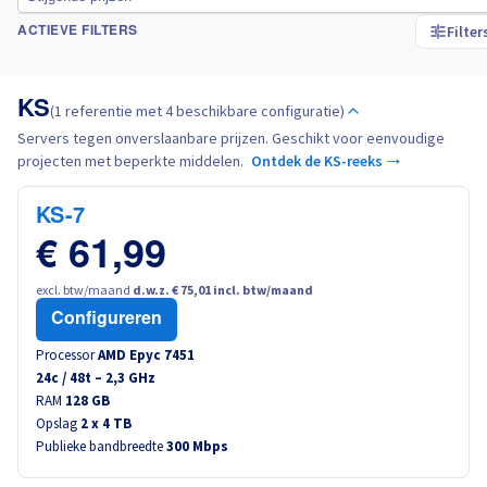
Filter
ACTIEVE FILTERS
Italië
KS
Nederland
(1 referentie met 4 beschikbare configuratie)
Servers tegen onverslaanbare prijzen. Geschikt voor eenvoudige
projecten met beperkte middelen.
Ontdek de KS-reeks →
Polen
KS-7
Portugal
€ 61,99
Marokko
excl. btw/maand
d.w.z. € 75,01 incl. btw/maand
Configureren
Senegal
Processor
AMD Epyc 7451
24
c /
48
t –
2,3
GHz
Tunesië
RAM
128 GB
Opslag
2 x 4 TB
Publieke bandbreedte
300 Mbps
Canada (en)